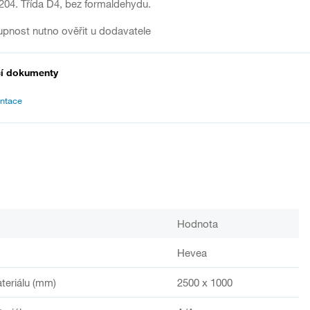
04. Třída D4, bez formaldehydu.
pnost nutno ověřit u dodavatele
cí dokumenty
ntace
Hodnota
Hevea
teriálu (mm)
2500 x 1000