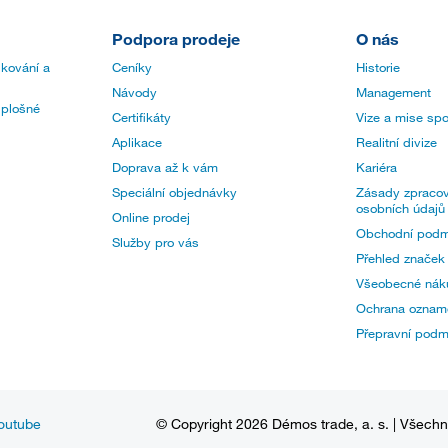
Podpora prodeje
O nás
 kování a
Ceníky
Historie
Návody
Management
 plošné
Certifikáty
Vize a mise spo
Aplikace
Realitní divize
Doprava až k vám
Kariéra
Speciální objednávky
Zásady zpracov
osobních údajů
Online prodej
Obchodní podm
Služby pro vás
Přehled značek
Všeobecné nák
Ochrana oznam
Přepravní pod
outube
© Copyright 2026 Démos trade, a. s. | Všech