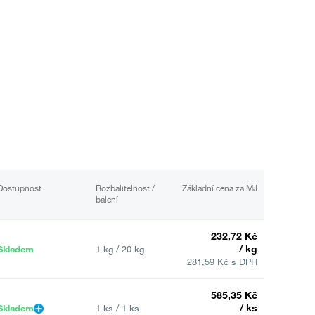
Dostupnost
Rozbalitelnost /
Základní cena za MJ
balení
232,72 Kč
/ kg
Skladem
1 kg / 20 kg
281,59 Kč s DPH
585,35 Kč
/ ks
Skladem
1 ks / 1 ks