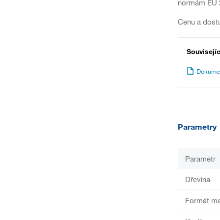
normám EU 2
Cenu a dostu
Souvisejí
Dokume
Parametry
Parametr
Dřevina
Formát ma