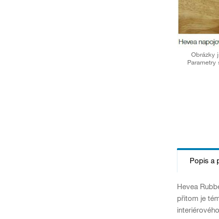
Obrázky j
Parametry 
Popis a 
Hevea Rubber
přitom je té
interiérové