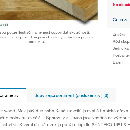
Na objed
Cena za
sou pouze ilustrační a nemusí odpovídat skutečnosti.
Značka
skutečného provedení jsou obsaženy v názvu a popisu
Kód skup
produktu.
Jednotka 
Rozbalitel
Balení
parametry
Související sortiment (příslušenství) (6)
 wood, Malajský dub nebo Kaučukovník) je světlé tropické dřevo,
měř o polovinu levnější... Spárovky z Hevea jsou vhodné na výrobu
ho nábytku. K výrobě spárovek je použito lepidlo SYNTEKO 1981 