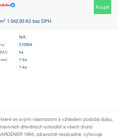
návku
Koupit
 m² 1 042,93 Kč bez DPH
N/A
iny
210004
(MJ)
ks
nost
1 ks
1 ks
 které se svými vlastnostmi a vzhledem podobá dubu,
 masivních dřevěných schodišť a všech druhů
& HARDENER 1994, zdravotně nezávadné, vyhovuje