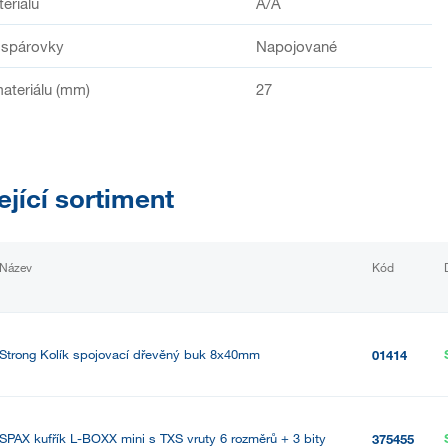
teriálu
A/A
 spárovky
Napojované
ateriálu (mm)
27
ející sortiment
Název
Kód
Strong Kolík spojovací dřevěný buk 8x40mm
01414
SPAX kufřík L-BOXX mini s TXS vruty 6 rozměrů + 3 bity
375455