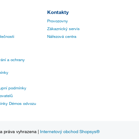
Kontakty
Provozovny
Zákaznický servis
lečnosti
Nářezová centra
ání a ochrany
ínky
upní podmínky
ovatelů
mínky Démos odvozu
na práva vyhrazena |
Internetový obchod Shopsys®