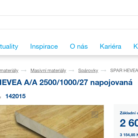
tuality
Inspirace
O nás
Kariéra
K
materiály
Masivní materiály
Spárovky
SPAR HEVEA 
EVEA A/A 2500/1000/27 napojovaná
142015
u
Základní 
2 6
3 154,85 