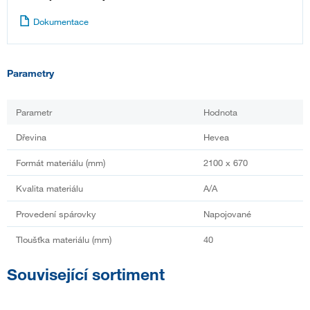
Dokumentace
Parametry
Parametr
Hodnota
Dřevina
Hevea
Formát materiálu (mm)
2100 x 670
Kvalita materiálu
A/A
Provedení spárovky
Napojované
Tloušťka materiálu (mm)
40
Související sortiment