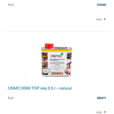
Kód
375455
více
OSMO 3068 TOP olej 0,5 l - natural
Kód
285417
více