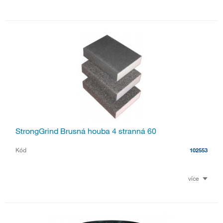
StrongGrind Brusná houba 4 stranná 60
Kód
102553
více