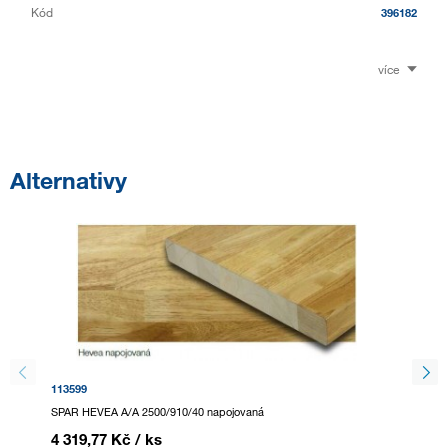
Kód
396182
více
Alternativy
113599
113597
SPAR HEVEA A/A 2500/910/40 napojovaná
SPAR HE
4 319,77 Kč
/ ks
3 628