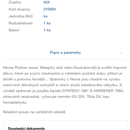
Značka
N/A
Kód skupiny
210004
Jednotka (MJ)
ks
Rozbalitelnost
1 ks
Balení
1 ks
Popis a parametry
Hevea Rubber wood, Malajský dub nebo Kaučukovník) je světlé tropické
dřevo, které se svými vlastnostmi a vzhledem podobá dubu, přitom je
téměř o polovinu levnější... Spárovky z Hevea jsou vhodné na výrobu
masivních dřevěných schodišť a všech druhů interiérového nábytku. K
výrobě spárovek je použito lepidlo SYNTEKO 1981 & HARDENER 1994,
zdravotně nezávadné, vyhovuje normám EU 204. Třída D4, bez
formaldehydu.
Skladem pouze na centrálním skladě
Související dokumenty