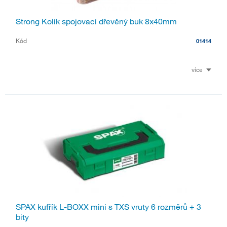
Strong Kolík spojovací dřevěný buk 8x40mm
Kód
01414
více
SPAX kufřík L-BOXX mini s TXS vruty 6 rozměrů + 3
bity