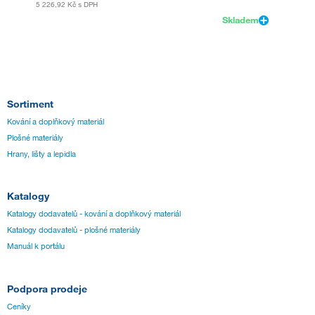
5 226,92 Kč
s DPH
4 390,6
Skladem
Sortiment
Kování a doplňkový materiál
Plošné materiály
Hrany, lišty a lepidla
Katalogy
Katalogy dodavatelů - kování a doplňkový materiál
Katalogy dodavatelů - plošné materiály
Manuál k portálu
Podpora prodeje
Ceníky