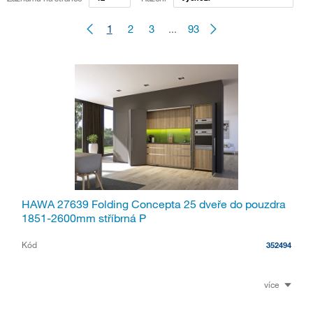
1
2
3
...
93
HAWA 27639 Folding Concepta 25 dveře do pouzdra
1851-2600mm stříbrná P
Kód
352494
více