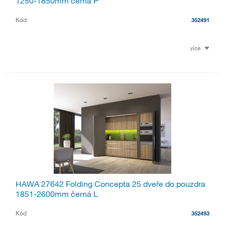
1250-1850mm černá P
Kód
352491
více
HAWA 27642 Folding Concepta 25 dveře do pouzdra
1851-2600mm černá L
Kód
352493