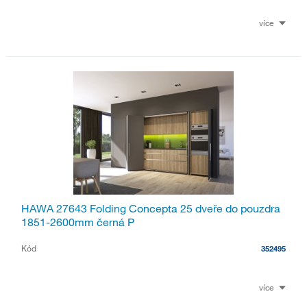
více
HAWA 27643 Folding Concepta 25 dveře do pouzdra
1851-2600mm černá P
Kód
352495
více