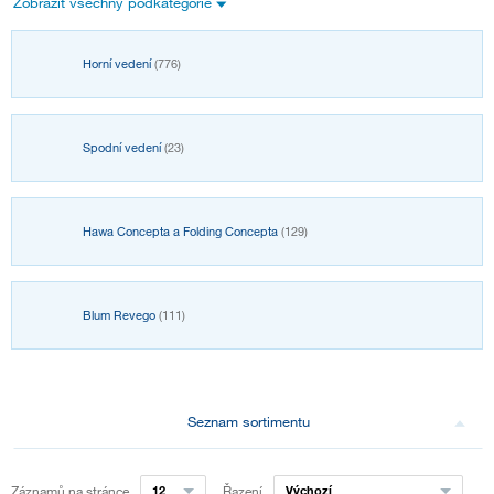
Zobrazit všechny podkategorie
Horní vedení
(776)
Spodní vedení
(23)
Hawa Concepta a Folding Concepta
(129)
Blum Revego
(111)
Seznam sortimentu
Záznamů na stránce
12
Řazení
Výchozí