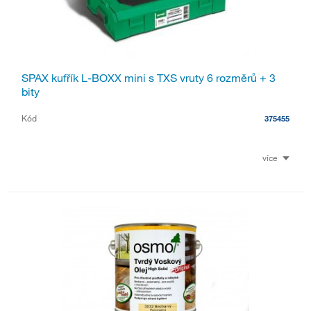
SPAX kufřík L-BOXX mini s TXS vruty 6 rozměrů + 3
bity
Kód
375455
více