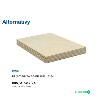
Alternativy
02163
PT (INT) BŘÍZA BB/BB 1525/1525/4
585,61 Kč
/ ks
708,59 Kč
s DPH
Skladem