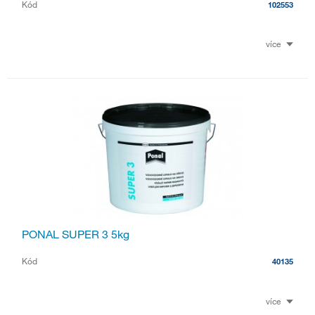
Kód
102553
více
PONAL SUPER 3 5kg
Kód
40135
více