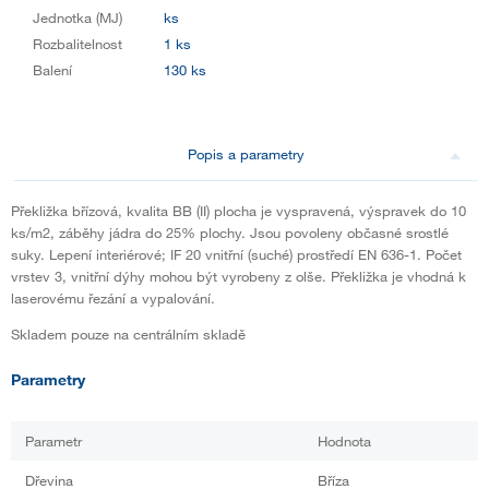
Jednotka (MJ)
ks
Rozbalitelnost
1 ks
Balení
130 ks
Popis a parametry
Překližka břízová, kvalita BB (II) plocha je vyspravená, výspravek do 10
ks/m2, záběhy jádra do 25% plochy. Jsou povoleny občasné srostlé
suky. Lepení interiérové; IF 20 vnitřní (suché) prostředí EN 636-1. Počet
vrstev 3, vnitřní dýhy mohou být vyrobeny z olše. Překližka je vhodná k
laserovému řezání a vypalování.
Skladem pouze na centrálním skladě
Parametry
Parametr
Hodnota
Dřevina
Bříza