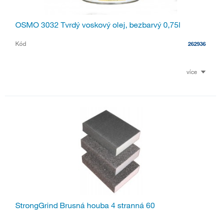
OSMO 3032 Tvrdý voskový olej, bezbarvý 0,75l
Kód
262936
více
StrongGrind Brusná houba 4 stranná 60