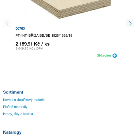
00763
00771
PT (INT) BŘÍZA BB/BB 1525/1525/18
PT (INT
2 189,91 Kč
/ ks
1 498
2 649,79 Kč
s DPH
1 812,6
Skladem
Sortiment
Kování a doplňkový materiál
Plošné materiály
Hrany, lišty a lepidla
Katalogy