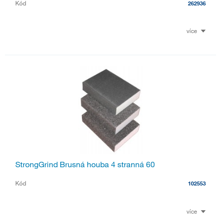
Kód
262936
více
StrongGrind Brusná houba 4 stranná 60
Kód
102553
více