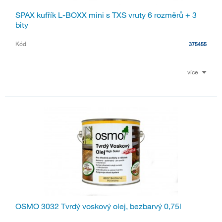
SPAX kufřík L-BOXX mini s TXS vruty 6 rozměrů + 3
bity
Kód
375455
více
OSMO 3032 Tvrdý voskový olej, bezbarvý 0,75l