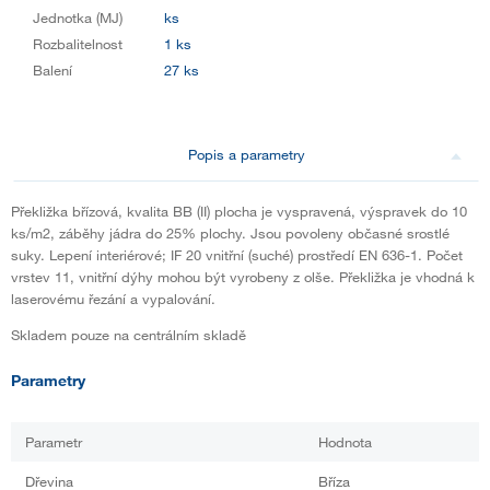
Jednotka (MJ)
ks
Rozbalitelnost
1 ks
Balení
27 ks
Popis a parametry
Překližka břízová, kvalita BB (II) plocha je vyspravená, výspravek do 10
ks/m2, záběhy jádra do 25% plochy. Jsou povoleny občasné srostlé
suky. Lepení interiérové; IF 20 vnitřní (suché) prostředí EN 636-1. Počet
vrstev 11, vnitřní dýhy mohou být vyrobeny z olše. Překližka je vhodná k
laserovému řezání a vypalování.
Skladem pouze na centrálním skladě
Parametry
Parametr
Hodnota
Dřevina
Bříza