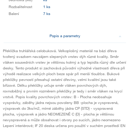
Rozbalitelnost
1 ks
Balení
7 ks
Popis a parametry
Překližka truhlářská celobuková. Velkoplošný materiál na bázi dřeva
tvořený svazkem navzájem slepených vrstev dýh různé kvality. Směr
vláken sousedních vrstev je většinou kolmý a typ lepidla různý dle určení
desky. Tento produkt si zachovává původní výhodné vlastnosti dřeva při
výhodě realizace velkých ploch beze spár při menší tloušťce. Bukové
překližky pevností přesahují ostatní dřeviny, velmi kvalitní jsou také
břízové. Délku překližky určuje směr vláken povrchových dýh,
rovnoběžný s prvním rozměrem překližky je tedy i směr vláken na krycí
vrstvě. Popis kvality povrchových vrstev: B - Plocha neobsahuje
vysprávky, záběhy jádra nejsou povoleny BB -plocha je vyspravená,
výspravek do 3ks/m2, mírné záběhy jádra CP (STD) - vyspravená
plocha, výspravek a jádro NEOMEZENĚ C (D) - plocha je většinou
nevyspravená a může obsahovat i otvory po sucích, jádro neomezeno
Lepení interiérové; IF 20 deska určena pro použití v suchém prostředí EN