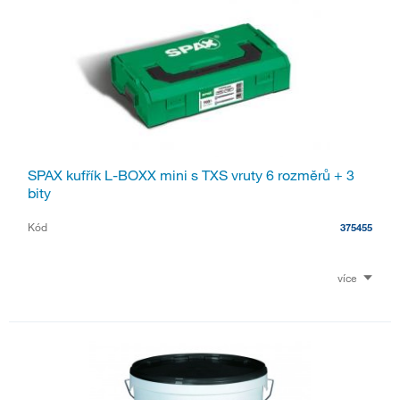
SPAX kufřík L-BOXX mini s TXS vruty 6 rozměrů + 3
bity
Kód
375455
více