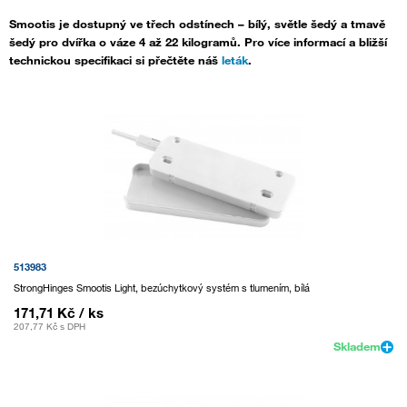
Smootis je dostupný ve třech odstínech – bílý, světle šedý a tmavě
šedý pro dvířka o váze 4 až 22 kilogramů. Pro více informací a bližší
technickou specifikaci si přečtěte náš
leták
.
513983
StrongHinges Smootis Light, bezúchytkový systém s tlumením, bílá
171,71 Kč
/ ks
207,77 Kč
s DPH
Skladem