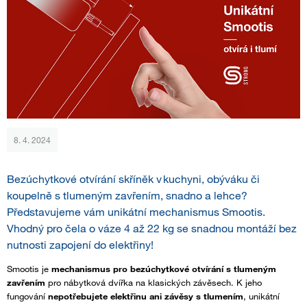
8. 4. 2024
Bezúchytkové otvírání skříněk v kuchyni, obýváku či
koupelně s tlumeným zavřením, snadno a lehce?
Představujeme vám unikátní mechanismus Smootis.
Vhodný pro čela o váze 4 až 22 kg se snadnou montáží bez
nutnosti zapojení do elektřiny!
Smootis je
mechanismus pro bezúchytkové otvírání s tlumeným
zavřením
pro nábytková dvířka na klasických závěsech. K jeho
fungování
nepotřebujete elektřinu ani závěsy s tlumením
, unikátní