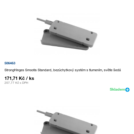
506463
StrongHinges Smootis Standard, bezúchytkový systém s tlumením, světle šedá
171,71 Kč
/ ks
207,77 Kč
s DPH
Skladem