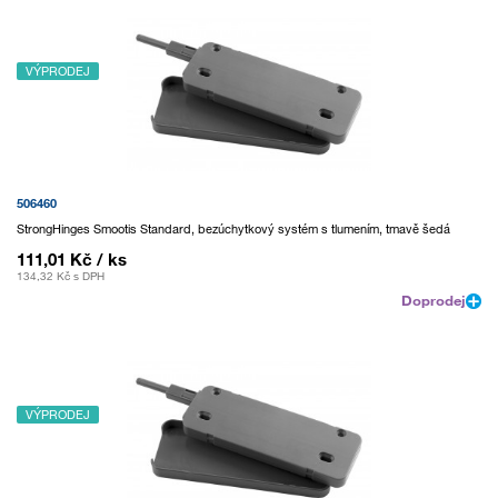
VÝPRODEJ
506460
StrongHinges Smootis Standard, bezúchytkový systém s tlumením, tmavě šedá
111,01 Kč
/ ks
134,32 Kč
s DPH
Doprodej
VÝPRODEJ