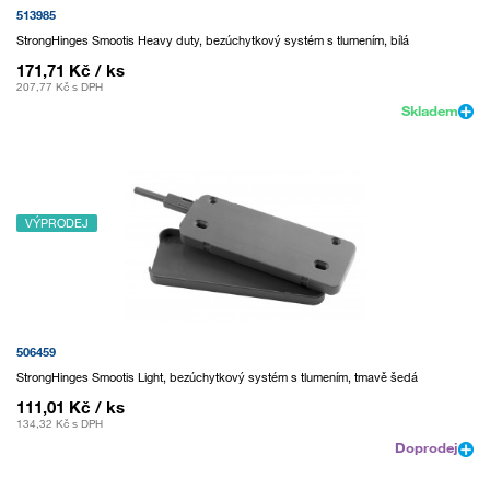
513985
StrongHinges Smootis Heavy duty, bezúchytkový systém s tlumením, bílá
171,71 Kč
/ ks
207,77 Kč
s DPH
Skladem
VÝPRODEJ
506459
StrongHinges Smootis Light, bezúchytkový systém s tlumením, tmavě šedá
111,01 Kč
/ ks
134,32 Kč
s DPH
Doprodej