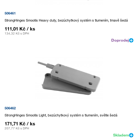
506461
StrongHinges Smootis Heavy duty, bezúchytkový systém s tlumením, tmavě šedá
111,01 Kč
/ ks
134,32 Kč
s DPH
Doprodej
506462
StrongHinges Smootis Light, bezúchytkový systém s tlumením, světle šedá
171,71 Kč
/ ks
207,77 Kč
s DPH
Skladem