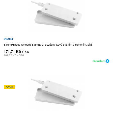
513984
StrongHinges Smootis Standard, bezúchytkový systém s tlumením, bílá
171,71 Kč
/ ks
207,77 Kč
s DPH
Skladem
AKCE