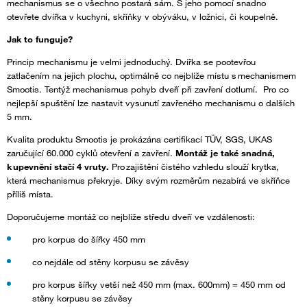
mechanismus se o všechno postará sám. S jeho pomocí snadno
otevřete dvířka v kuchyni, skříňky v obýváku, v ložnici, či koupelně.
Jak to funguje?
Princip mechanismu je velmi jednoduchý. Dvířka se pootevřou
zatlačením na jejich plochu, optimálně co nejblíže místu s mechanismem
Smootis. Tentýž mechanismus pohyb dveří při zavření dotlumí. Pro co
nejlepší spuštění lze nastavit vysunutí zavřeného mechanismu o dalších
5 mm.
Kvalita produktu Smootis je prokázána certifikací TÜV, SGS, UKAS
zaručující 60.000 cyklů otevření a zavření.
Montáž je také snadná,
k upevnění stačí 4 vruty.
Pro zajištění čistého vzhledu slouží krytka,
která mechanismus překryje. Díky svým rozměrům nezabírá ve skříňce
příliš místa.
Doporučujeme montáž co nejblíže středu dveří ve vzdálenosti:
pro korpus do šířky 450 mm
co nejdále od stěny korpusu se závěsy
pro korpus šířky vetší než 450 mm (max. 600mm) = 450 mm od
stěny korpusu se závěsy