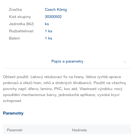
Značka
Czech König
Kód skupiny
30300502
Jednotka (MJ)
ks
Rozbalitelnost
1 ks
Balení
1 ks
Popis a parametry
Oblasti použití: Lakový retušovací fix na hrany. Velice rychlá oprava
probrusů a ořezů hran, rohů a drobných škrábanců. Použití na všechny
povrchy např. dřevo, lamino, PVC, kov atd. Vlastnosti výrobku: nový
spouštěcí mechanismus barvy, jednoduchá aplikace, vysoká krycí
schopnost
Parametry
Parametr
Hodnota