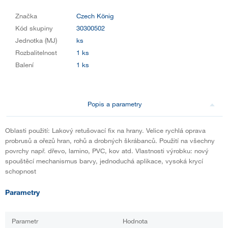
Značka
Czech König
Kód skupiny
30300502
Jednotka (MJ)
ks
Rozbalitelnost
1 ks
Balení
1 ks
Popis a parametry
Oblasti použití: Lakový retušovací fix na hrany. Velice rychlá oprava
probrusů a ořezů hran, rohů a drobných škrábanců. Použití na všechny
povrchy např. dřevo, lamino, PVC, kov atd. Vlastnosti výrobku: nový
spouštěcí mechanismus barvy, jednoduchá aplikace, vysoká krycí
schopnost
Parametry
Parametr
Hodnota