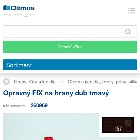
Démos24Plus
Sortiment
Hrany, lišty a lepidla
Chemie (lepidla, tmely, pěny, siliko
Opravný FIX na hrany dub tmavý
260969
Kód sortimentu