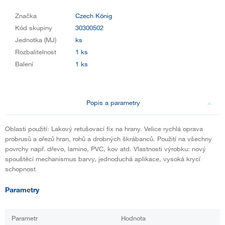
Značka
Czech König
Kód skupiny
30300502
Jednotka (MJ)
ks
Rozbalitelnost
1 ks
Balení
1 ks
Popis a parametry
Oblasti použití: Lakový retušovací fix na hrany. Velice rychlá oprava
probrusů a ořezů hran, rohů a drobných škrábanců. Použití na všechny
povrchy např. dřevo, lamino, PVC, kov atd. Vlastnosti výrobku: nový
spouštěcí mechanismus barvy, jednoduchá aplikace, vysoká krycí
schopnost
Parametry
Parametr
Hodnota