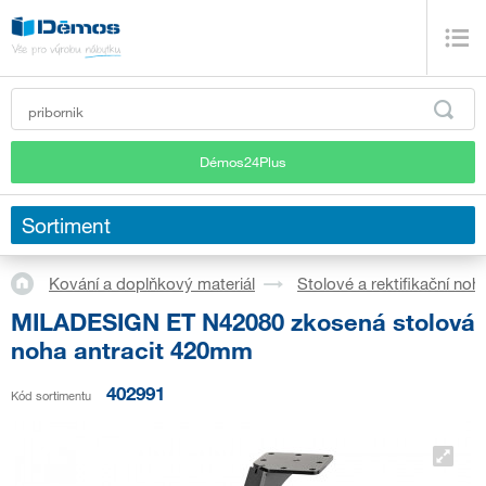
Démos24Plus
Sortiment
Kování a doplňkový materiál
Stolové a rektifikační noh
MILADESIGN ET N42080 zkosená stolová
noha antracit 420mm
402991
Kód sortimentu