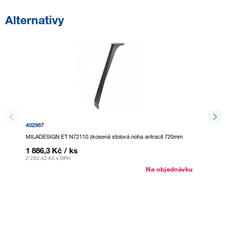
Alternativy
402987
403000
MILADESIGN ET N72110 zkosená stolová noha antracit 720mm
MILADES
1 886,3 Kč
/ ks
886,5
2 282,42 Kč
s DPH
1 072,7
Na objednávku