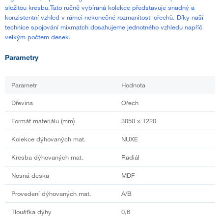
složitou kresbu.Tato ručně vybíraná kolekce představuje snadný a
konzistentní vzhled v rámci nekonečné rozmanitosti ořechů. Díky naší
technice spojování mixmatch dosahujeme jednotného vzhledu napříč
velkým počtem desek.
Parametry
Parametr
Hodnota
Dřevina
Ořech
Formát materiálu (mm)
3050 x 1220
Kolekce dýhovaných mat.
NUXE
Kresba dýhovaných mat.
Radiál
Nosná deska
MDF
Provedení dýhovaných mat.
A/B
Tloušťka dýhy
0,6