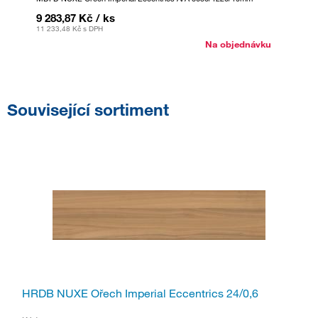
9 283,87 Kč
/ ks
7 075
11 233,48 Kč
s DPH
8 561,2
Na objednávku
Související sortiment
HRDB NUXE Ořech Imperial Eccentrics 24/0,6