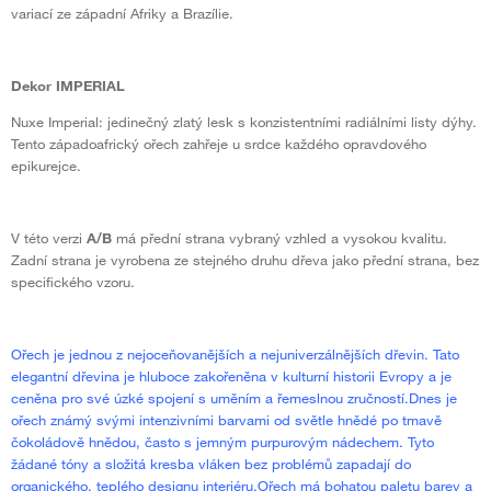
variací ze západní Afriky a Brazílie.
Dekor IMPERIAL
Nuxe Imperial: jedinečný zlatý lesk s konzistentními radiálními listy dýhy.
Tento západoafrický ořech zahřeje u srdce každého opravdového
epikurejce.
V této verzi
A/B
má přední strana vybraný vzhled a vysokou kvalitu.
Zadní strana je vyrobena ze stejného druhu dřeva jako přední strana, bez
specifického vzoru.
Ořech je jednou z nejoceňovanějších a nejuniverzálnějších dřevin. Tato
elegantní dřevina je hluboce zakořeněna v kulturní historii Evropy a je
ceněna pro své úzké spojení s uměním a řemeslnou zručností.Dnes je
ořech známý svými intenzivními barvami od světle hnědé po tmavě
čokoládově hnědou, často s jemným purpurovým nádechem. Tyto
žádané tóny a složitá kresba vláken bez problémů zapadají do
organického, teplého designu interiéru.Ořech má bohatou paletu barev a