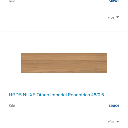
Kód
540925
více
HRDB NUXE Ořech Imperial Eccentrics 48/0,6
Kód
540926
více