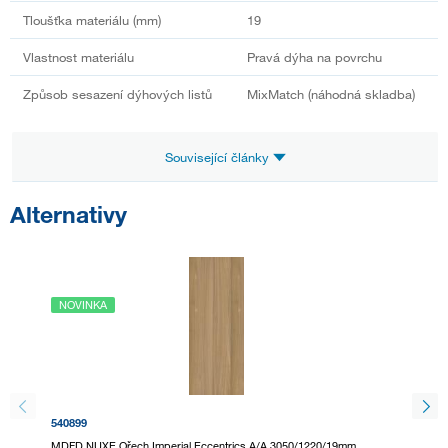
Tloušťka materiálu (mm)
19
Vlastnost materiálu
Pravá dýha na povrchu
Způsob sesazení dýhových listů
MixMatch (náhodná skladba)
Související články
Alternativy
NOVINKA
NOVI
540899
540908
MDFD NUXE Ořech Imperial Eccentrics A/A 3050/1220/19mm
Decofle