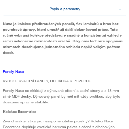
Popis a parametry
Nuxe je kolekce předbroušených panelů, flex laminátů a hran bez
povrchové úpravy, které umožňují další dokončovací práce. Tato
ručně vybíraná kolekce představuje snadný a konzistentní vzhled v
rámci nekonečné rozmanitosti ořechů. Díky naší technice spojování
mixmatch dosahujeme jednotného vzhledu napříč velkým počtem
desek.
Panely Nuxe
VYSOCE KVALITNÍ PANELY, OD JÁDRA K POVRCHU
Panely Nuxe se skládají z dýhované přední a zadní strany a z 18 mm
silné MDF desky. Dýhovaný panel by měl mít vždy protikus, aby bylo
dosaženo správné stability.
Kolekce Excentrics
Živá charakteristika pro nezapomenutelné projekty? Kolekci Nuxe
Eccentrics doplňuje exotická barevná paleta složená z ořechových