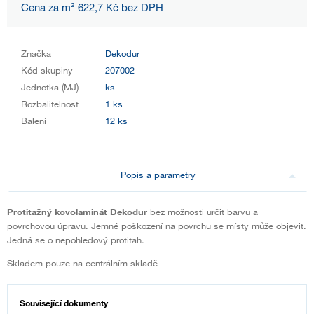
Cena za m² 622,7 Kč bez DPH
Značka
Dekodur
Kód skupiny
207002
Jednotka (MJ)
ks
Rozbalitelnost
1 ks
Balení
12 ks
Popis a parametry
Protitažný kovolaminát Dekodur
bez možnosti určit barvu a
povrchovou úpravu. Jemné poškození na povrchu se místy může objevit.
Jedná se o nepohledový protitah.
Skladem pouze na centrálním skladě
Související dokumenty