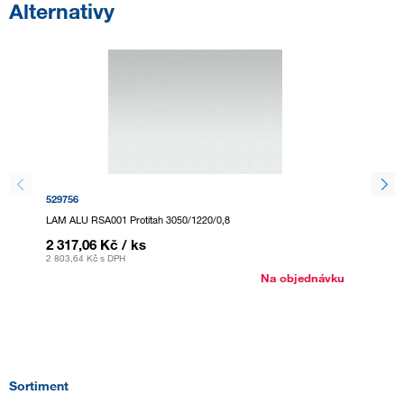
Alternativy
529756
529757
LAM ALU RSA001 Protitah 3050/1220/0,8
LAM ALU
2 317,06 Kč
/ ks
1 918
2 803,64 Kč
s DPH
2 320,9 
Na objednávku
Sortiment