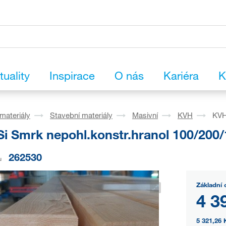
tuality
Inspirace
O nás
Kariéra
K
materiály
Stavební materiály
Masivní
KVH
KVH
i Smrk nepohl.konstr.hranol 100/200
262530
u
Základní 
4 3
5 321,26 