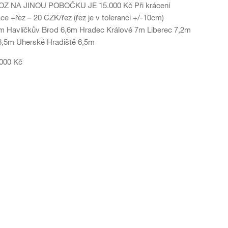
OZ NA JINOU POBOČKU JE 15.000 Kč Při krácení
 +řez – 20 CZK/řez (řez je v toleranci +/-10cm)
,5m Havlíčkův Brod 6,6m Hradec Králové 7m Liberec 7,2m
6,5m Uherské Hradiště 6,5m
.000 Kč