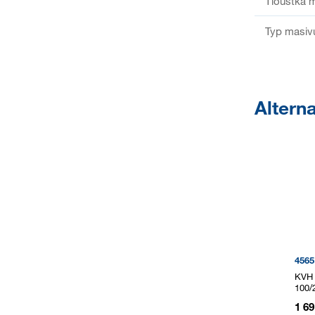
Tloušťka m
Typ masiv
Alterna
4565
KVH 
100/
1 6