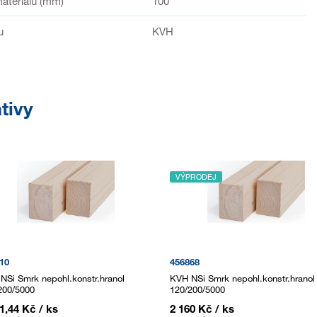
ateriálu (mm)
100
u
KVH
tivy
VÝPRODEJ
10
456868
NSi Smrk nepohl.konstr.hranol
KVH NSi Smrk nepohl.konstr.hranol
200/5000
120/200/5000
91,44 Kč
/ ks
2 160 Kč
/ ks