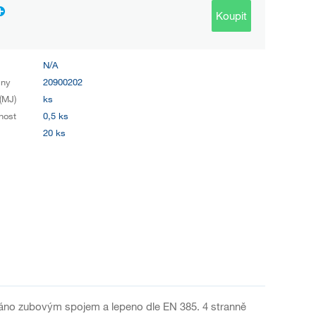
Koupit
N/A
iny
20900202
(MJ)
ks
nost
0,5 ks
20 ks
váno zubovým spojem a lepeno dle EN 385. 4 stranně