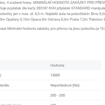
váno, 4 sražené hrany. MINIMÁLNÍ HODNOTA ZAKÁZKY PRO PŘEV
čtuje poplatek dle karty 263187 KVH příplatek STANDARD manipulace
obočky jen v max. dl. 6,5 m. Nejdelší auta na pobočkách: Brno 6
6,5m Opařany 6,15m Opava 6m Ostrava 6,5m Praha 7,2m Třebotov 
aze Minimální hodnota zakázky pro převoz na jinou pobočku je 15
Hodnota
)
13000
teriálu
Nepohledové (Nsi)
)
200 - 200