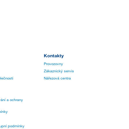
Kontakty
Provozovny
Zákaznický servis
lečnosti
Nářezová centra
ání a ochrany
ínky
upní podmínky