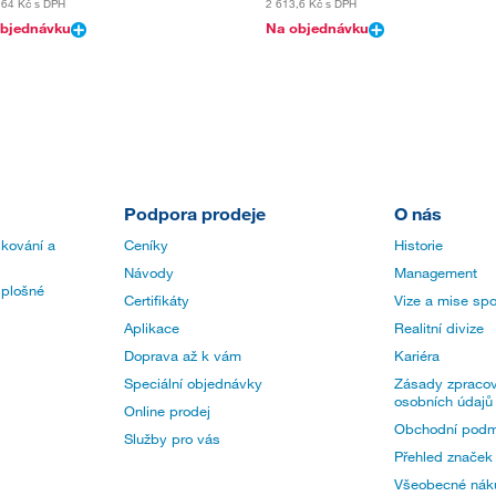
,64 Kč
s DPH
2 613,6 Kč
s DPH
bjednávku
Na objednávku
Podpora prodeje
O nás
 kování a
Ceníky
Historie
Návody
Management
 plošné
Certifikáty
Vize a mise spo
Aplikace
Realitní divize
Doprava až k vám
Kariéra
Speciální objednávky
Zásady zpracov
osobních údajů
Online prodej
Obchodní podm
Služby pro vás
Přehled značek
Všeobecné nák