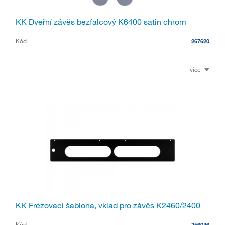
KK Dveřní závěs bezfalcový K6400 satin chrom
Kód
267620
více
KK Frézovací šablona, vklad pro závěs K2460/2400
Kód
256046