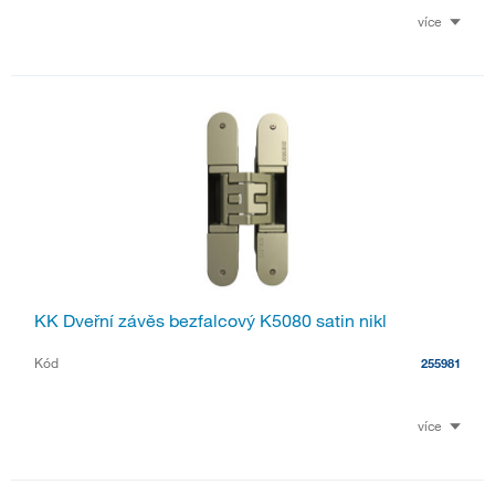
více
KK Dveřní závěs bezfalcový K5080 satin nikl
Kód
255981
více