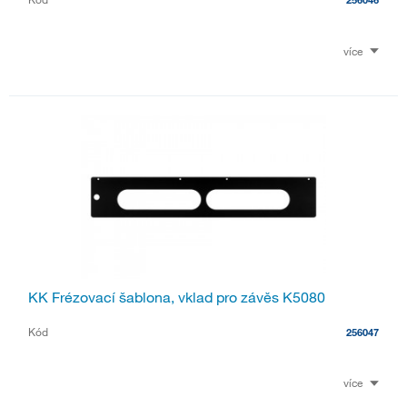
více
KK Frézovací šablona, vklad pro závěs K5080
Kód
256047
více