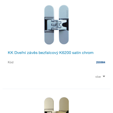
KK Dveřní závěs bezfalcový K6200 satin chrom
Kód
255984
více