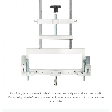
Obrázky jsou pouze ilustrační a nemusí odpovídat skutečnosti.
Parametry skutečného provedení jsou obsaženy v názvu a popisu
produktu.