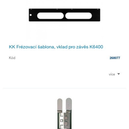
KK Frézovací šablona, vklad pro závěs K6400
Kód
268077
více