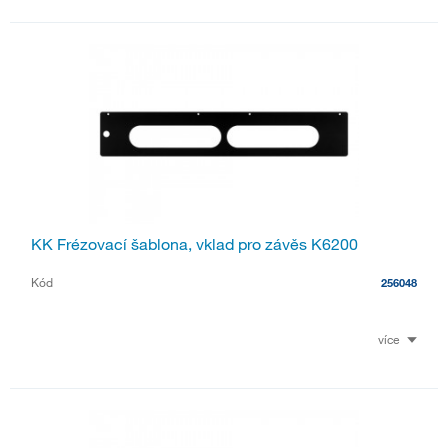
KK Frézovací šablona, vklad pro závěs K6200
Kód
256048
více