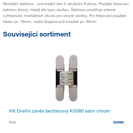
Montážní šablona - univerzální rám k závěsům Kubica. Použijte frézovací
šablonu (černý vklad) dle typu závěsu. Šablona umožňuje přesné
vyfrézování montážních otvorů pro skryté závěsy. Pro frézování použijte
frézku pr. 16mm, vodící (kopírovací) kroužek pr. 30mm
Související sortiment
KK Dveřní závěs bezfalcový K5080 satin chrom
Kód
255980