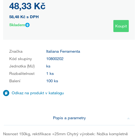
48,33 Kč
58,48 Kč
s DPH
Skladem
Koupit
Značka
Italiana Ferramenta
Kód skupiny
10800202
Jednotka (MJ)
ks
Rozbalitelnost
1 ks
Balení
100 ks
Odkaz na produkt v katalogu
Popis a parametry
Nosnost 150kg, rektifikace +25mm Chytrý výrobek: Nožka kompletně