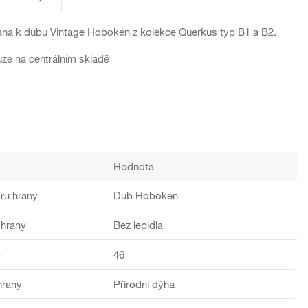
ana k dubu Vintage Hoboken z kolekce Querkus typ B1 a B2.
ze na centrálním skladě
Hodnota
ru hrany
Dub Hoboken
 hrany
Bez lepidla
)
46
hrany
Přírodní dýha