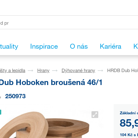
tuality
Inspirace
O nás
Kariéra
K
išty a lepidla
Hrany
Dýhované hrany
HRDB Dub Hob
ub Hoboken broušená 46/1
250973
u
Základní 
85,
104 Kč
s 