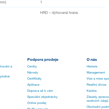
(mm)
1
HRD – dýhovaná hrana
Podpora prodeje
O nás
 kování a
Ceníky
Historie
Návody
Management
 plošné
Certifikáty
Vize a mise spo
Aplikace
Realitní divize
Doprava až k vám
Kariéra
Speciální objednávky
Zásady zpracov
osobních údajů
Online prodej
Obchodní podm
Služby pro vás