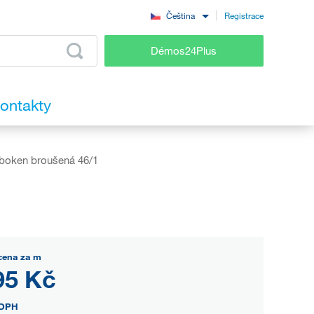
Registrace
Čeština
Démos24Plus
ontakty
oken broušená 46/1
cena za m
95 Kč
DPH