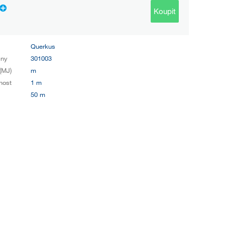
Koupit
Querkus
iny
301003
(MJ)
m
nost
1 m
50 m