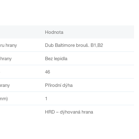
Hodnota
ru hrany
Dub Baltimore brouš. B1,B2
 hrany
Bez lepidla
)
46
hrany
Přírodní dýha
(mm)
1
HRD – dýhovaná hrana