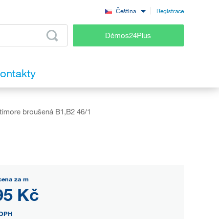
Registrace
Čeština
Démos24Plus
ontakty
imore broušená B1,B2 46/1
cena za m
95 Kč
DPH