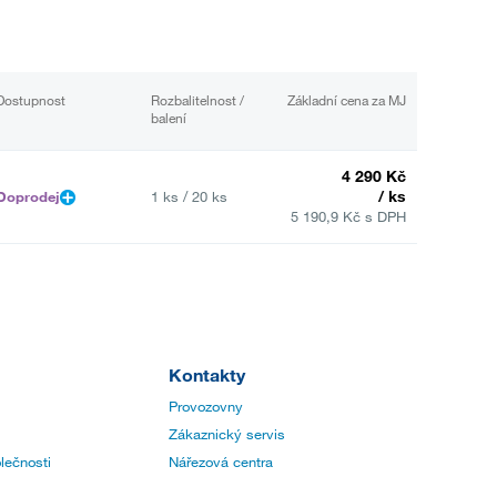
Dostupnost
Rozbalitelnost /
Základní cena za MJ
balení
4 290 Kč
/ ks
Doprodej
1 ks / 20 ks
5 190,9 Kč s DPH
Kontakty
Provozovny
Zákaznický servis
lečnosti
Nářezová centra