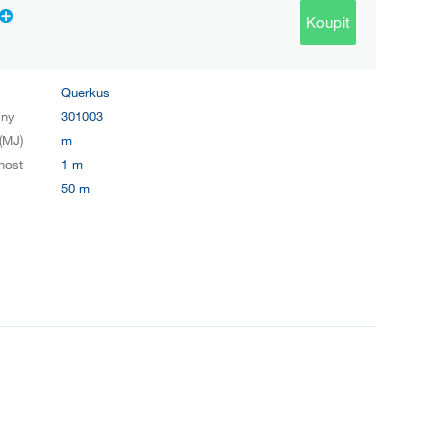
Koupit
Querkus
iny
301003
(MJ)
m
nost
1 m
50 m