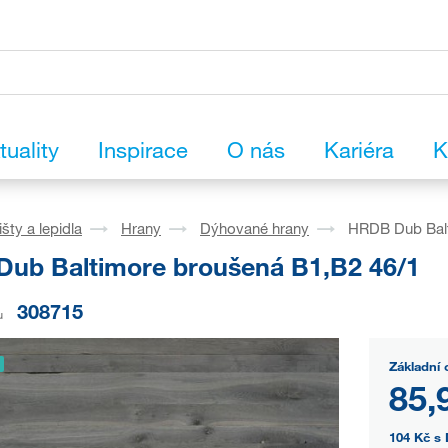
tuality
Inspirace
O nás
Kariéra
K
išty a lepidla
Hrany
Dýhované hrany
HRDB Dub Balt
ub Baltimore broušená B1,B2 46/1
308715
u
Základní 
85,
104 Kč
s 