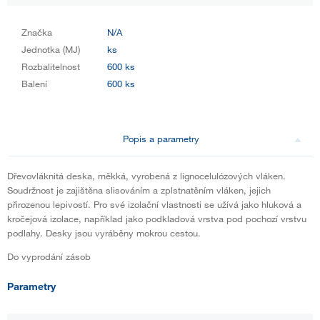
Značka
N/A
Jednotka (MJ)
ks
Rozbalitelnost
600 ks
Balení
600 ks
Popis a parametry
Dřevovláknitá deska, měkká, vyrobená z lignocelulózových vláken.
Soudržnost je zajištěna slisováním a zplstnatěním vláken, jejich
přirozenou lepivostí. Pro své izolační vlastnosti se užívá jako hluková a
kročejová izolace, například jako podkladová vrstva pod pochozí vrstvu
podlahy. Desky jsou vyráběny mokrou cestou.
Do vyprodání zásob
Parametry