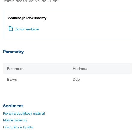
Termín dodání od 8-ti do 21 dní.
Související dokumenty
Dokumentace
Parametry
Parametr
Hodnota
Barva
Dub
Sortiment
Kování a doplňkový materiál
Plošné materiály
Hrany, lišty a lepidla