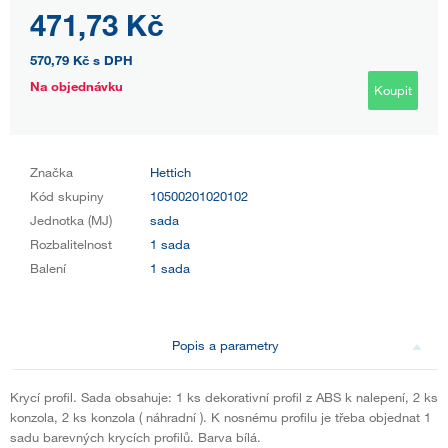
471,73 Kč
570,79 Kč
s DPH
Na objednávku
Koupit
Značka
Hettich
Kód skupiny
10500201020102
Jednotka (MJ)
sada
Rozbalitelnost
1 sada
Balení
1 sada
Popis a parametry
Krycí profil. Sada obsahuje: 1 ks dekorativní profil z ABS k nalepení, 2 ks
konzola, 2 ks konzola ( náhradní ). K nosnému profilu je třeba objednat 1
sadu barevných krycích profilů. Barva bílá.