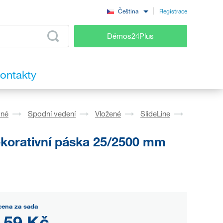
Registrace
Čeština
Démos24Plus
ontakty
vné
Spodní vedení
Vložené
SlideLine
korativní páska 25/2500 mm
cena za sada
,59 Kč