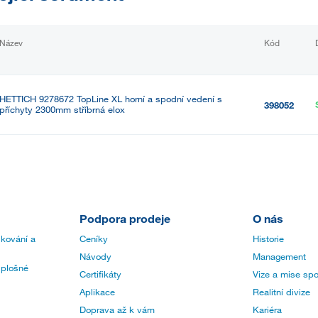
Název
Kód
HETTICH 9278672 TopLine XL horní a spodní vedení s
398052
příchyty 2300mm stříbrná elox
Podpora prodeje
O nás
 kování a
Ceníky
Historie
Návody
Management
 plošné
Certifikáty
Vize a mise spo
Aplikace
Realitní divize
Doprava až k vám
Kariéra