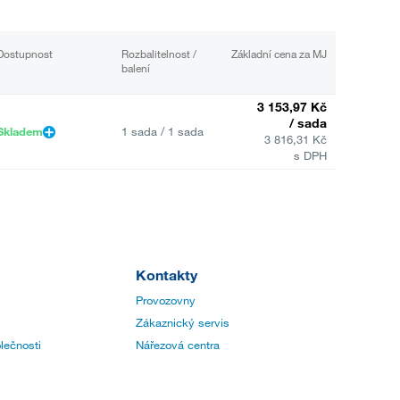
Dostupnost
Rozbalitelnost /
Základní cena za MJ
balení
3 153,97 Kč
/ sada
Skladem
1 sada / 1 sada
3 816,31 Kč
s DPH
Kontakty
Provozovny
Zákaznický servis
lečnosti
Nářezová centra