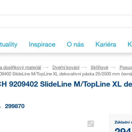
tuality
Inspirace
O nás
Kariéra
K
a doplňkový materiál
Dveřní kování
Skříňové
Posu
9402 SlideLine M/TopLine XL dekorativní páska 25/2500 mm černá
H 9209402 SlideLine M/TopLine XL de
299870
u
Základní 
294