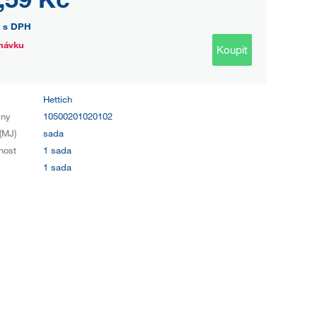
s DPH
návku
Koupit
Hettich
iny
10500201020102
(MJ)
sada
nost
1 sada
1 sada