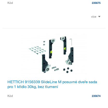
Kód
235675
více
HETTICH 9156339 SlideLine M posuvné dveře sada
pro 1 křídlo 30kg, bez tlumení
Kód
235674