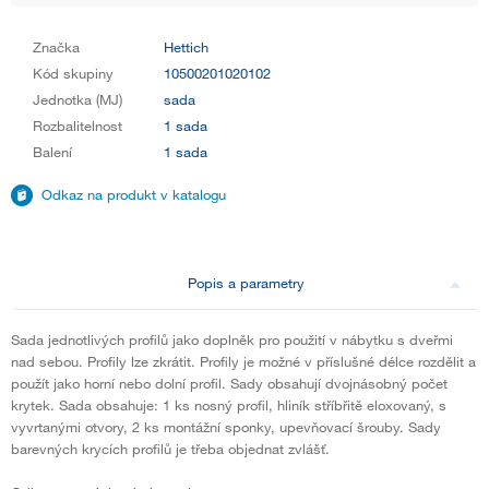
Značka
Hettich
Kód skupiny
10500201020102
Jednotka (MJ)
sada
Rozbalitelnost
1 sada
Balení
1 sada
Odkaz na produkt v katalogu
Popis a parametry
Sada jednotlivých profilů jako doplněk pro použití v nábytku s dveřmi
nad sebou. Profily lze zkrátit. Profily je možné v příslušné délce rozdělit a
použít jako horní nebo dolní profil. Sady obsahují dvojnásobný počet
krytek. Sada obsahuje: 1 ks nosný profil, hliník stříbřitě eloxovaný, s
vyvrtanými otvory, 2 ks montážní sponky, upevňovací šrouby. Sady
barevných krycích profilů je třeba objednat zvlášť.