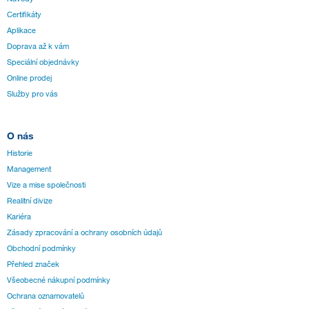
Certifikáty
Aplikace
Doprava až k vám
Speciální objednávky
Online prodej
Služby pro vás
O nás
Historie
Management
Vize a mise společnosti
Realitní divize
Kariéra
Zásady zpracování a ochrany osobních údajů
Obchodní podmínky
Přehled značek
Všeobecné nákupní podmínky
Ochrana oznamovatelů