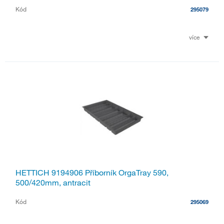
Kód
295079
více
HETTICH 9194906 Příborník OrgaTray 590,
500/420mm, antracit
Kód
295069