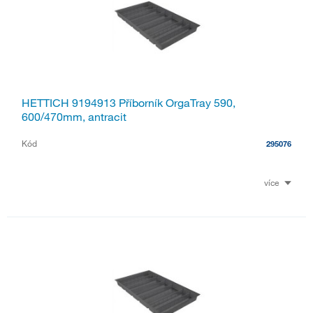
HETTICH 9194913 Příborník OrgaTray 590,
600/470mm, antracit
Kód
295076
více