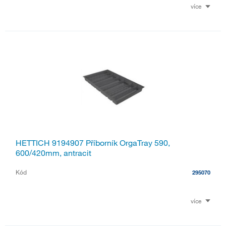
více
HETTICH 9194907 Příborník OrgaTray 590,
600/420mm, antracit
Kód
295070
více