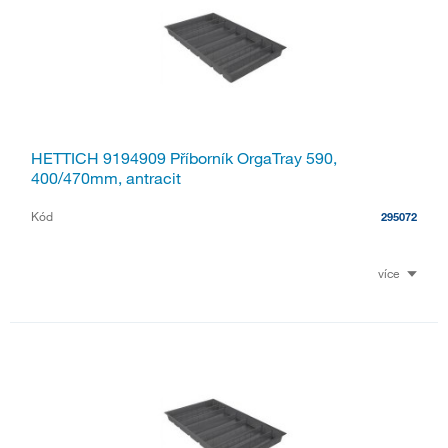
HETTICH 9194909 Příborník OrgaTray 590,
400/470mm, antracit
Kód
295072
více