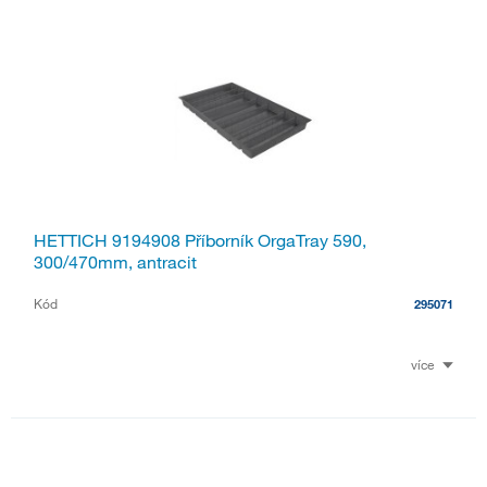
HETTICH 9194908 Příborník OrgaTray 590,
300/470mm, antracit
Kód
295071
více