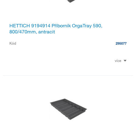
HETTICH 9194914 Příborník OrgaTray 590,
800/470mm, antracit
Kód
295077
více