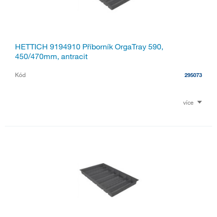
HETTICH 9194910 Příborník OrgaTray 590,
450/470mm, antracit
Kód
295073
více