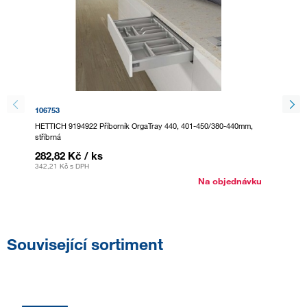
106753
295085
HETTICH 9194922 Příborník OrgaTray 440, 401-450/380-440mm,
HETTICH
stříbrná
bílá
282,82 Kč
/ ks
282,8
342,21 Kč
s DPH
342,21 
Na objednávku
Související sortiment