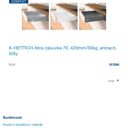
KOMPLET
K-HETTICH Atira zásuvka 70, 420mm/30kg, antracit,
SiSy
Kód
357888
více
Sortiment
Kování a doplňkový materiál