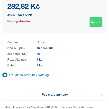
282,82 Kč
342,21 Kč
s DPH
Na objednávku
Koupit
Značka
Hettich
Kód skupiny
1090030106
Jednotka (MJ)
ks
Rozbalitelnost
1 ks
Balení
1 ks
Odkaz na produkt v katalogu
Popis a parametry
Příborníková vložka OrgaTtay 440 (410 ). Hloubka 380 - 440 mm.