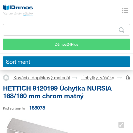
Démos24Plus
Sortiment
Kování a doplňkový materiál
Úchytky, věšáky
Úch
HETTICH 9120199 Úchytka NURSIA
168/160 mm chrom matný
188075
Kód sortimentu