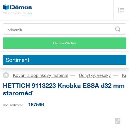
Démos24Plus
Sortiment
Kování a doplňkový materiál
Úchytky, věšáky
Kn
HETTICH 9113223 Knobka ESSA d32 mm
staroměď
187596
Kód sortimentu