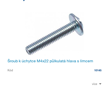
Šroub k úchytce M4x22 půlkulatá hlava s límcem
Kód
10145
více