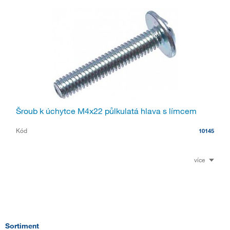
Šroub k úchytce M4x22 půlkulatá hlava s límcem
Kód
10145
více
Sortiment