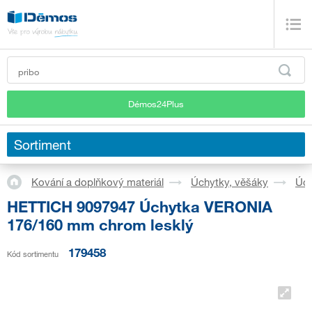
Démos24Plus
Sortiment
Kování a doplňkový materiál
Úchytky, věšáky
Úch
HETTICH 9097947 Úchytka VERONIA
176/160 mm chrom lesklý
179458
Kód sortimentu