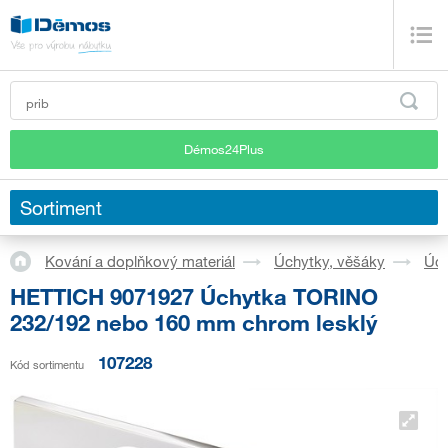
Démos24Plus
Sortiment
Kování a doplňkový materiál
Úchytky, věšáky
Úch
HETTICH 9071927 Úchytka TORINO
232/192 nebo 160 mm chrom lesklý
107228
Kód sortimentu