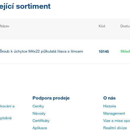
ející sortiment
Název
Kód
Dostu
Šroub k úchytce M4x22 půlkulatá hlava s límcem
Skla
10145
Podpora prodeje
O nás
 kování a
Ceníky
Historie
Návody
Management
 plošné
Certifikáty
Vize a mise spo
Aplikace
Realitní divize