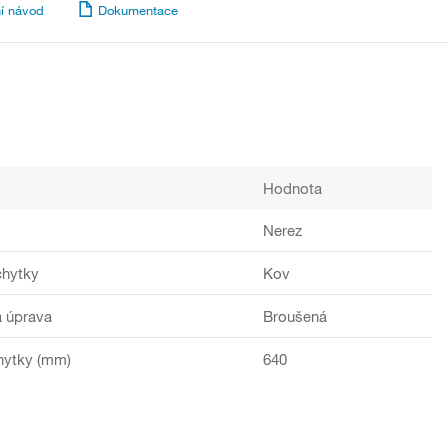
í návod
Dokumentace
Hodnota
Nerez
chytky
Kov
 úprava
Broušená
hytky (mm)
640