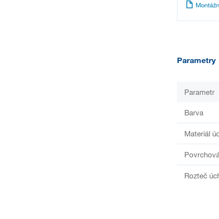
Montážn
Parametry
Parametr
Barva
Materiál ú
Povrchová
Rozteč úc