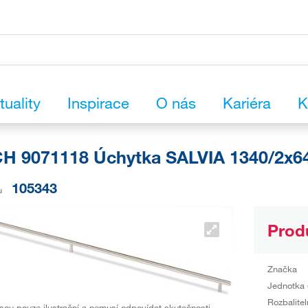
tuality
Inspirace
O nás
Kariéra
K
H 9071118 Úchytka SALVIA 1340/2x6
105343
u
Prod
Značka
Jednotka 
Rozbalitel
sou pouze ilustrační a nemusí odpovídat skutečnosti.