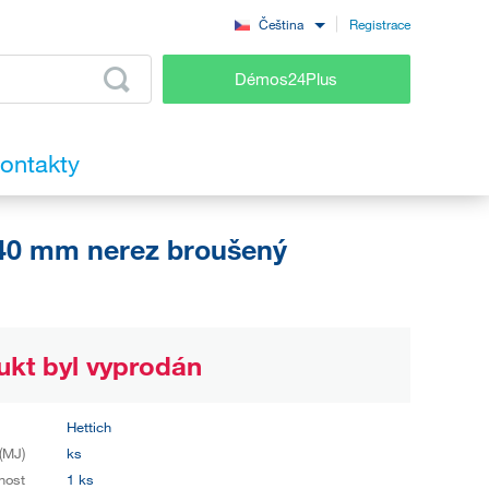
Registrace
Čeština
Démos24Plus
ontakty
40 mm nerez broušený
ukt byl vyprodán
Hettich
(MJ)
ks
nost
1 ks