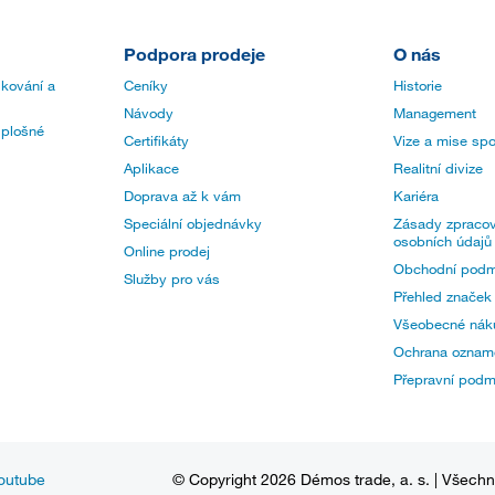
Podpora prodeje
O nás
 kování a
Ceníky
Historie
Návody
Management
 plošné
Certifikáty
Vize a mise spo
Aplikace
Realitní divize
Doprava až k vám
Kariéra
Speciální objednávky
Zásady zpracov
osobních údajů
Online prodej
Obchodní podm
Služby pro vás
Přehled značek
Všeobecné nák
Ochrana oznam
Přepravní pod
outube
© Copyright 2026 Démos trade, a. s. | Všech