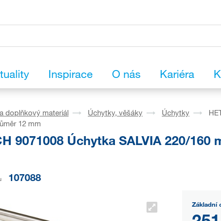
tuality
Inspirace
O nás
Kariéra
K
a doplňkový materiál
Úchytky, věšáky
Úchytky
HET
růměr 12 mm
H 9071008 Úchytka SALVIA 220/160 m
107088
u
Základní 
251