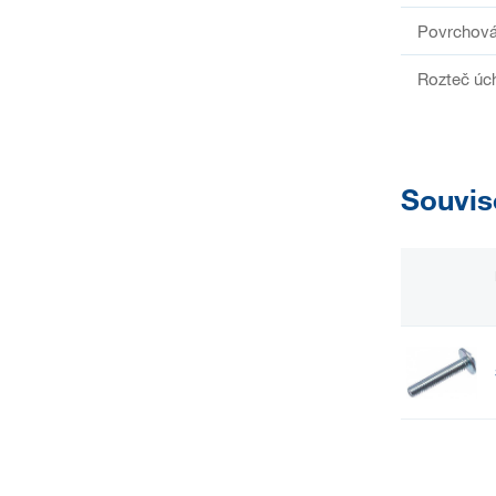
Povrchová
Rozteč úc
Souvis