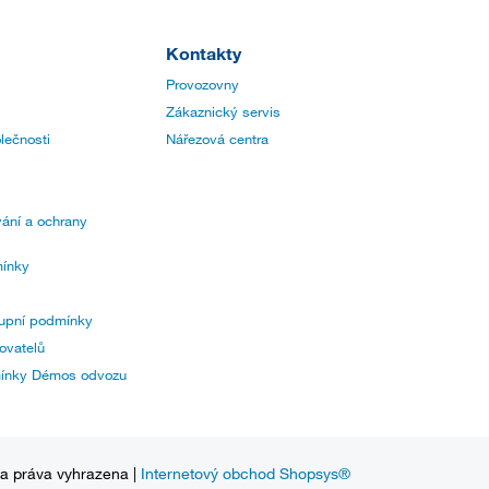
Kontakty
Provozovny
Zákaznický servis
lečnosti
Nářezová centra
ání a ochrany
ínky
upní podmínky
ovatelů
mínky Démos odvozu
na práva vyhrazena |
Internetový obchod Shopsys®