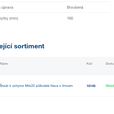
 úprava
Broušená
hytky (mm)
160
ející sortiment
Název
Kód
Dostu
Šroub k úchytce M4x22 půlkulatá hlava s límcem
Skla
10145