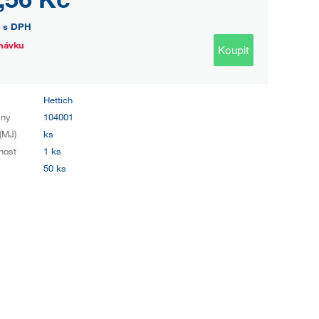
s DPH
návku
Koupit
Hettich
iny
104001
(MJ)
ks
nost
1 ks
50 ks