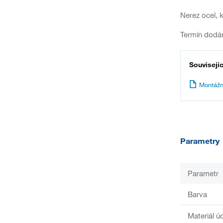
Nerez ocel, 
Termín dodán
Souvisejí
Montážn
Parametry
Parametr
Barva
Materiál ú