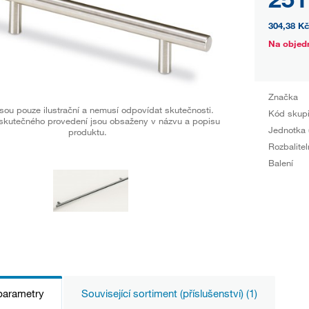
304,38 Kč
Na objed
Značka
sou pouze ilustrační a nemusí odpovídat skutečnosti.
Kód skup
skutečného provedení jsou obsaženy v názvu a popisu
Jednotka 
produktu.
Rozbalitel
Balení
parametry
Související sortiment (příslušenství) (1)