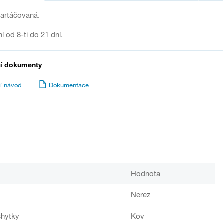
kartáčovaná.
í od 8-ti do 21 dní.
cí dokumenty
í návod
Dokumentace
Hodnota
Nerez
chytky
Kov