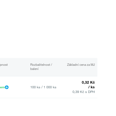
pnost
Rozbalitelnost /
Základní cena za MJ
balení
0,32 Kč
/ ks
dem
100 ks / 1 000 ks
0,39 Kč s DPH