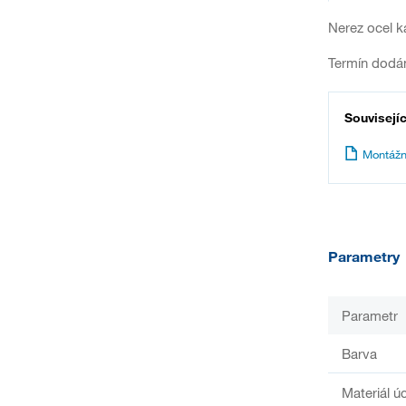
Nerez ocel k
Termín dodán
Souvisejí
Montážn
Parametry
Parametr
Barva
Materiál ú