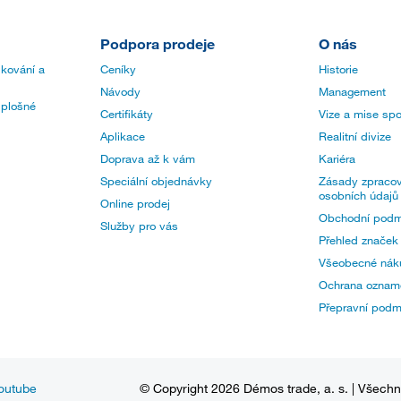
Podpora prodeje
O nás
 kování a
Ceníky
Historie
Návody
Management
 plošné
Certifikáty
Vize a mise spo
Aplikace
Realitní divize
Doprava až k vám
Kariéra
Speciální objednávky
Zásady zpracov
osobních údajů
Online prodej
Obchodní podm
Služby pro vás
Přehled značek
Všeobecné nák
Ochrana oznam
Přepravní pod
outube
© Copyright 2026 Démos trade, a. s. | Všech