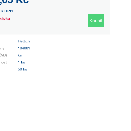
s DPH
návku
Koupit
Hettich
iny
104001
(MJ)
ks
nost
1 ks
50 ks