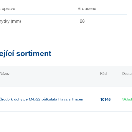
 úprava
Broušená
hytky (mm)
128
ející sortiment
Název
Kód
Dostu
Šroub k úchytce M4x22 půlkulatá hlava s límcem
Skla
10145