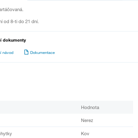
artáčovaná.
í od 8-ti do 21 dní.
cí dokumenty
í návod
Dokumentace
Hodnota
Nerez
chytky
Kov