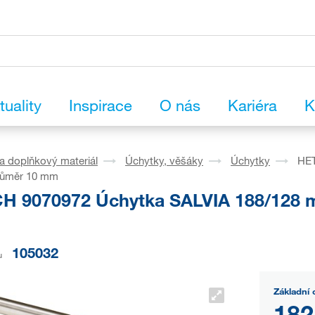
tuality
Inspirace
O nás
Kariéra
K
a doplňkový materiál
Úchytky, věšáky
Úchytky
HET
růměr 10 mm
H 9070972 Úchytka SALVIA 188/128 m
105032
u
Základní 
182