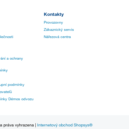
Kontakty
Provozovny
Zákaznický servis
lečnosti
Nářezová centra
ání a ochrany
ínky
upní podmínky
ovatelů
mínky Démos odvozu
na práva vyhrazena |
Internetový obchod Shopsys®