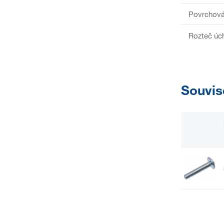
Povrchová
Rozteč úc
Souvis