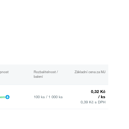
pnost
Rozbalitelnost /
Základní cena za MJ
balení
0,32 Kč
/ ks
dem
100 ks / 1 000 ks
0,39 Kč s DPH