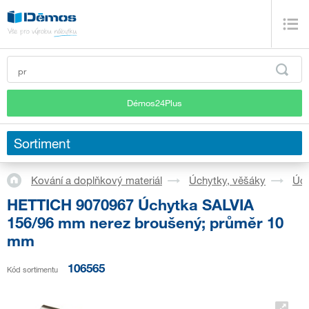
Démos24Plus
Sortiment
Kování a doplňkový materiál
Úchytky, věšáky
Úch
HETTICH 9070967 Úchytka SALVIA
156/96 mm nerez broušený; průměr 10
mm
106565
Kód sortimentu