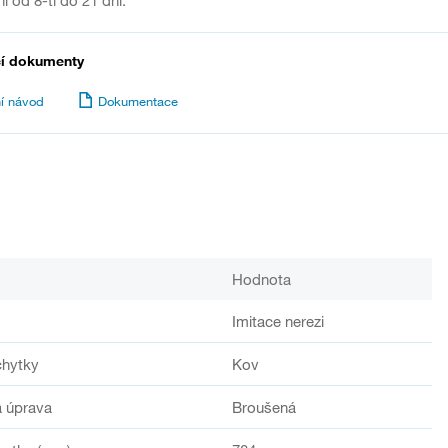
í od 8-ti do 21 dní.
cí dokumenty
í návod
Dokumentace
Hodnota
Imitace nerezi
chytky
Kov
 úprava
Broušená