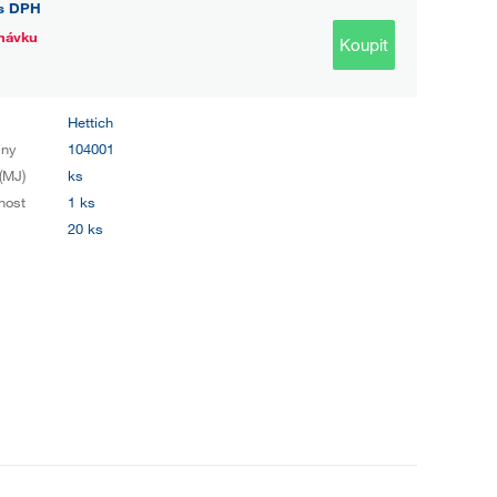
s DPH
návku
Koupit
Hettich
iny
104001
(MJ)
ks
nost
1 ks
20 ks