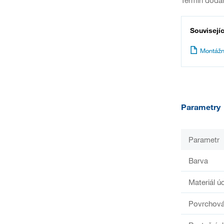
Termín dodán
Souvisejí
Montážn
Parametry
Parametr
Barva
Materiál ú
Povrchová