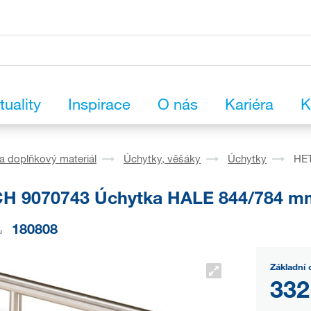
tuality
Inspirace
O nás
Kariéra
K
a doplňkový materiál
Úchytky, věšáky
Úchytky
HET
H 9070743 Úchytka HALE 844/784 mm 
180808
u
Základní 
332