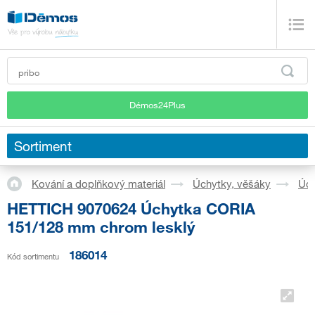
Démos24Plus
Sortiment
Kování a doplňkový materiál
Úchytky, věšáky
Úch
HETTICH 9070624 Úchytka CORIA
151/128 mm chrom lesklý
186014
Kód sortimentu