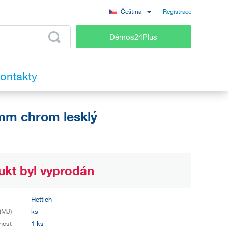
Registrace
Čeština
Démos24Plus
ontakty
m chrom lesklý
ukt byl vyprodán
Hettich
(MJ)
ks
nost
1 ks