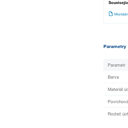
Souvisejí
Montážn
Parametry
Parametr
Barva
Materiál ú
Povrchová
Rozteč úc