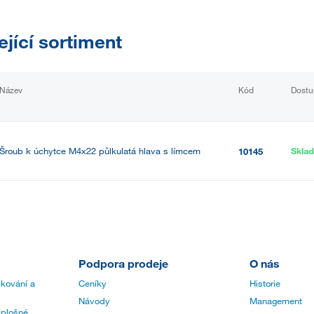
ející sortiment
Název
Kód
Dostu
Šroub k úchytce M4x22 půlkulatá hlava s límcem
Skla
10145
Podpora prodeje
O nás
 kování a
Ceníky
Historie
Návody
Management
 plošné