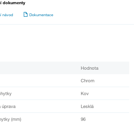
cí dokumenty
í návod
Dokumentace
Hodnota
Chrom
chytky
Kov
 úprava
Lesklá
hytky (mm)
96