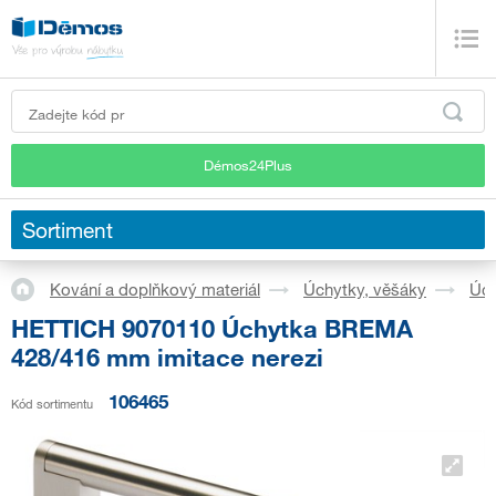
Démos24Plus
Sortiment
Kování a doplňkový materiál
Úchytky, věšáky
Úch
HETTICH 9070110 Úchytka BREMA
428/416 mm imitace nerezi
106465
Kód sortimentu