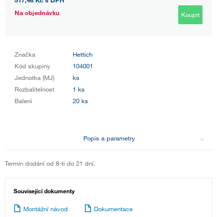
517,48 Kč
s DPH
Na objednávku
Koupit
Značka
Hettich
Kód skupiny
104001
Jednotka (MJ)
ks
Rozbalitelnost
1 ks
Balení
20 ks
Popis a parametry
Termín dodání od 8-ti do 21 dní.
Související dokumenty
Montážní návod
Dokumentace