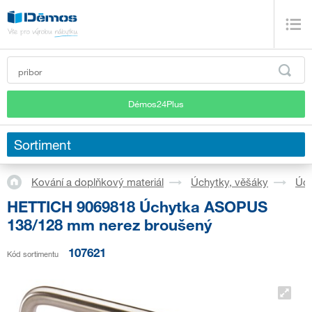
Démos24Plus
Sortiment
Kování a doplňkový materiál
Úchytky, věšáky
Úch
HETTICH 9069818 Úchytka ASOPUS
138/128 mm nerez broušený
107621
Kód sortimentu