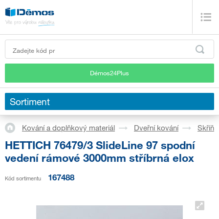
Démos24Plus
Sortiment
Kování a doplňkový materiál
Dveřní kování
Skříň
HETTICH 76479/3 SlideLine 97 spodní
vedení rámové 3000mm stříbrná elox
167488
Kód sortimentu