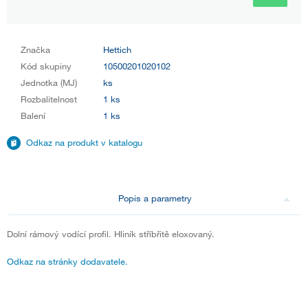
Značka
Hettich
Kód skupiny
10500201020102
Jednotka (MJ)
ks
Rozbalitelnost
1 ks
Balení
1 ks
Odkaz na produkt v katalogu
Popis a parametry
Dolní rámový vodící profil. Hliník stříbřitě eloxovaný.
Odkaz na stránky dodavatele.