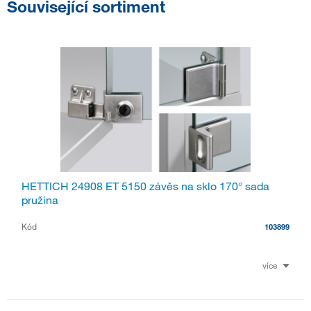
Související sortiment
HETTICH 24908 ET 5150 závěs na sklo 170° sada
pružina
Kód
103899
více