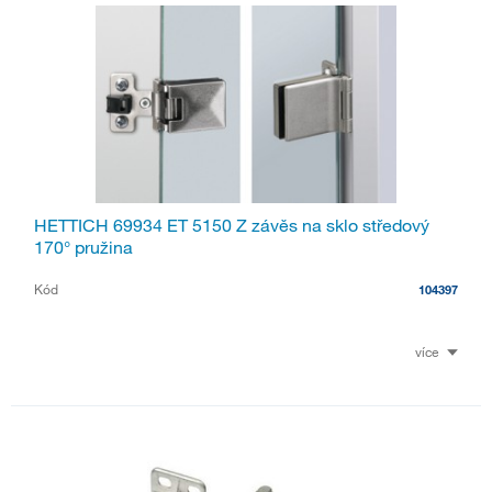
HETTICH 69934 ET 5150 Z závěs na sklo středový
170° pružina
Kód
104397
více