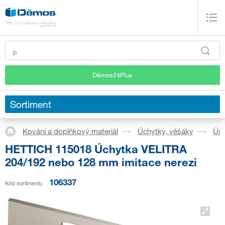
Démos24Plus
Sortiment
Kování a doplňkový materiál
Úchytky, věšáky
Úch
HETTICH 115018 Úchytka VELITRA
204/192 nebo 128 mm imitace nerezi
106337
Kód sortimentu