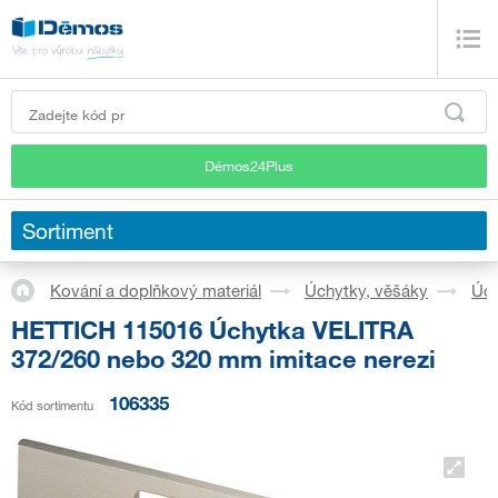
Démos24Plus
Sortiment
Kování a doplňkový materiál
Úchytky, věšáky
Úch
HETTICH 115016 Úchytka VELITRA
372/260 nebo 320 mm imitace nerezi
106335
Kód sortimentu