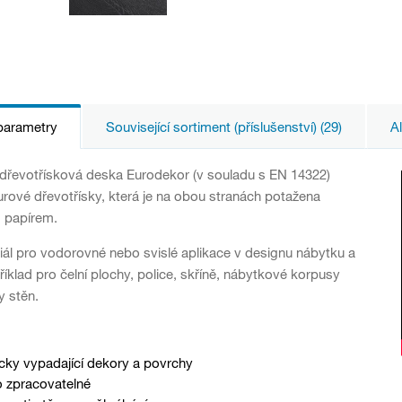
parametry
Související sortiment (příslušenství) (29)
Al
dřevotřísková deska Eurodekor (v souladu s EN 14322)
urové dřevotřísky, která je na obou stranách potažena
 papírem.
riál pro vodorovné nebo svislé aplikace v designu nábytku a
příklad pro čelní plochy, police, skříně, nábytkové korpusy
 stěn.
cky vypadající dekory a povrchy
 zpracovatelné