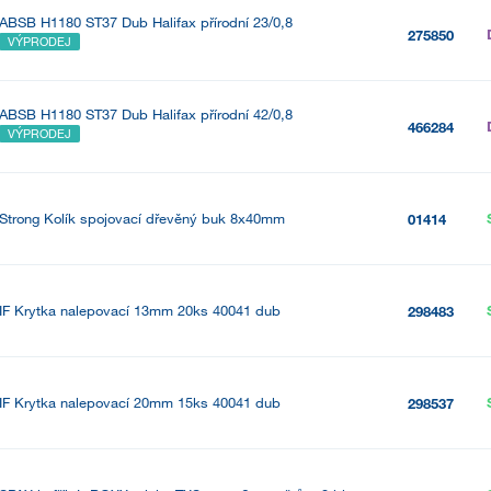
ABSB H1180 ST37 Dub Halifax přírodní 23/0,8
275850
VÝPRODEJ
ABSB H1180 ST37 Dub Halifax přírodní 42/0,8
466284
VÝPRODEJ
Strong Kolík spojovací dřevěný buk 8x40mm
01414
IF Krytka nalepovací 13mm 20ks 40041 dub
298483
IF Krytka nalepovací 20mm 15ks 40041 dub
298537