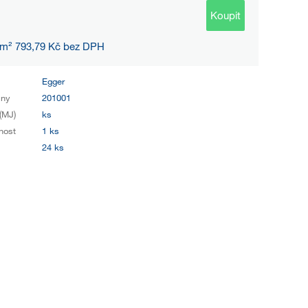
Koupit
 m² 793,79 Kč bez DPH
Egger
iny
201001
(MJ)
ks
nost
1 ks
24 ks