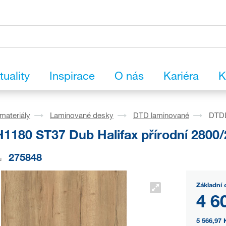
tuality
Inspirace
O nás
Kariéra
K
materiály
Laminované desky
DTD laminované
DTDL
1180 ST37 Dub Halifax přírodní 2800/
275848
u
Základní 
4 6
5 566,97 