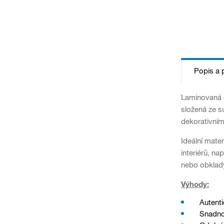
Popis a 
Laminovaná 
složená ze s
dekorativním
Ideální mate
interiérů, na
nebo obklady
Výhody:
Autenti
Snadno