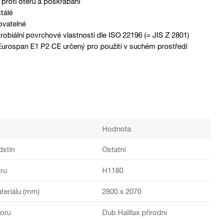
proti otěru a poškrábání
tálé
ovatelné
robiální povrchové vlastnosti dle ISO 22196 (= JIS Z 2801)
Eurospan E1 P2 CE určený pro použití v suchém prostředí
Hodnota
dstín
Ostatní
ru
H1180
teriálu (mm)
2800 x 2070
oru
Dub Halifax přírodní