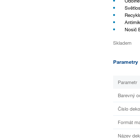
Odolné 
Světlos
Recykl
Antimik
Nosič 
Skladem
Parametry
Parametr
Barevný o
Číslo deko
Formát ma
Název dek