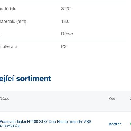
materiálu
ST37
ateriálu (mm)
18,6
u
Dřevo
materiálu
P2
ející sortiment
Název
Kód
Pracovní deska H1180 ST37 Dub Halifax přírodní ABS
277977
4100/920/38