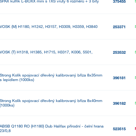
SPAX kufřík L-BOXX mini s TXS vruty 6 rozměrů + 3 bity
375455
VOSK (M) H1180, H1242, H3157, H3309, H3359, H3840
253371
VOSK (T) H1318, H1385, H1715, H3317, K006, 5501,
253532
Strong Kolík spojovací dřevěný kalibrovaný bříza 8x35mm
396181
s lepidlem (1000ks)
Strong Kolík spojovací dřevěný kalibrovaný bříza 8x40mm
396182
(1000ks)
ABSB Q1180 RO (H1180) Dub Halifax přírodní - čelní hrana
523515
23/0,8