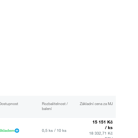
Dostupnost
Rozbalitelnost /
Základní cena za MJ
balení
15 151 Kč
/ ks
Skladem
0,5 ks / 10 ks
18 332,71 Kč