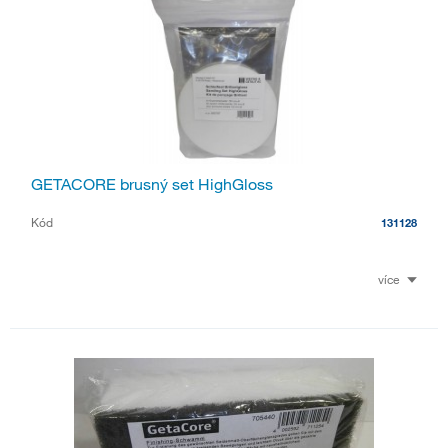
GETACORE brusný set HighGloss
Kód
131128
více