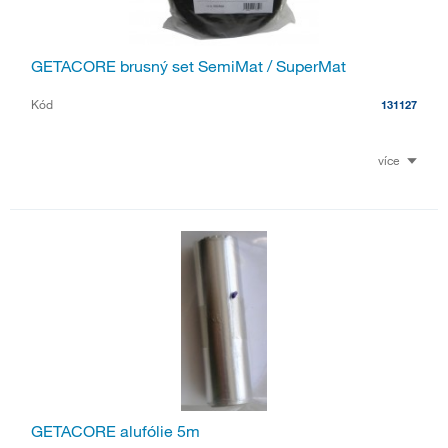
GETACORE brusný set SemiMat / SuperMat
Kód
131127
více
GETACORE alufólie 5m