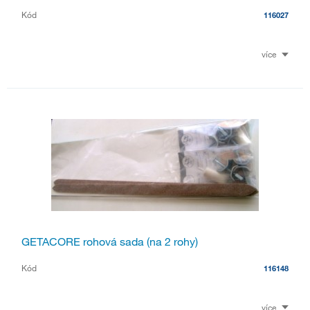
Kód
116027
více
GETACORE rohová sada (na 2 rohy)
Kód
116148
více