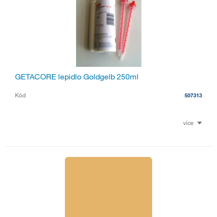
GETACORE lepidlo Goldgelb 250ml
Kód
507313
více