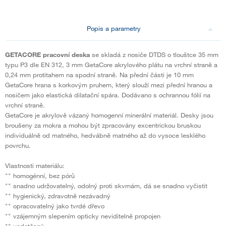
Popis a parametry
GETACORE pracovní deska
se skladá z nosiče DTDS o tlouštce 35 mm
typu P3 dle EN 312, 3 mm GetaCore akrylového plátu na vrchní straně a
0,24 mm protitahem na spodní straně. Na přední části je 10 mm
GetaCore hrana s korkovým pruhem, který slouží mezi přední hranou a
nosičem jako elastická dilatační spára. Dodávano s ochrannou fólií na
vrchní straně.
GetaCore je akrylově vázaný homogenní minerální materiál. Desky jsou
broušeny za mokra a mohou být zpracovány excentrickou bruskou
individuálně od matného, hedvábně matného až do vysoce lesklého
povrchu.
Vlastnosti materiálu:
"" homogénní, bez pórů
"" snadno udržovatelný, odolný proti skvrnám, dá se snadno vyčistit
"" hygienický, zdravotně nezávadný
"" opracovatelný jako tvrdé dřevo
"" vzájemným slepením opticky neviditelně propojen
"" vodotěsný