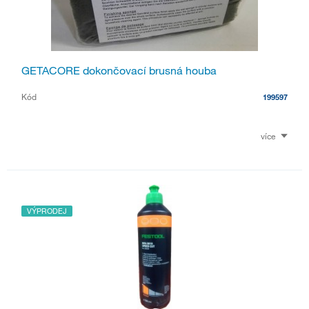
GETACORE dokončovací brusná houba
Kód
199597
více
VÝPRODEJ