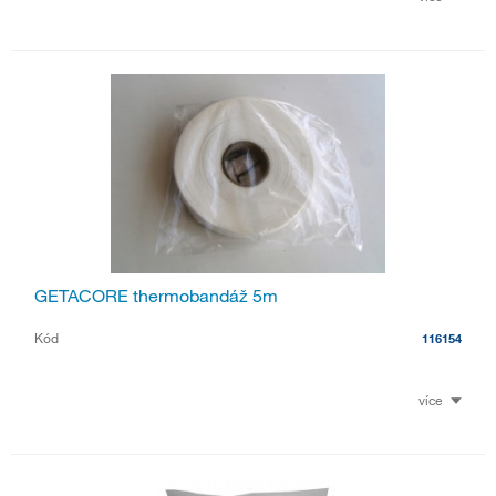
GETACORE thermobandáž 5m
Kód
116154
více