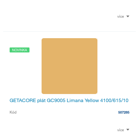
více
NOVINKA
GETACORE plát GC9005 Limana Yellow 4100/615/10
Kód
507285
více