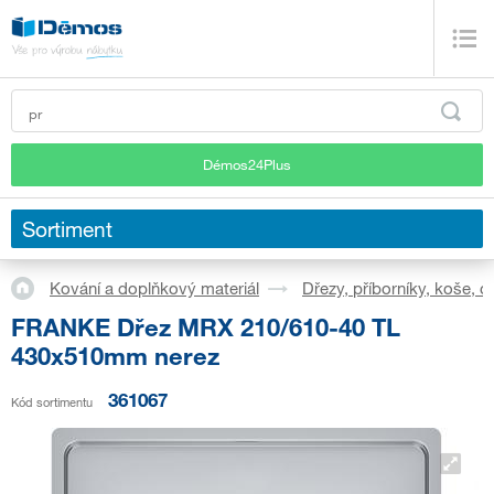
Démos24Plus
Sortiment
Kování a doplňkový materiál
Dřezy, příborníky, koše, 
FRANKE Dřez MRX 210/610-40 TL
430x510mm nerez
361067
Kód sortimentu