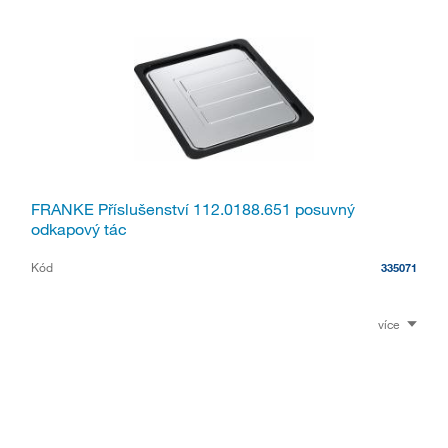
FRANKE Příslušenství 112.0188.651 posuvný
odkapový tác
Kód
335071
více