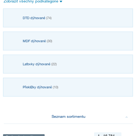
Zobrazit všechny podkategorie
DTD dýhované
(74)
MDF dýhované
(30)
Laťovky dýhované
(22)
Překližky dýhované
(10)
Seznam sortimentu
1 - 16 784