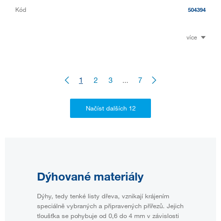
Kód
504394
více
1
2
3
...
7
Dýhované materiály
Dýhy, tedy tenké listy dřeva, vznikají krájením
speciálně vybraných a připravených přířezů. Jejich
tloušťka se pohybuje od 0,6 do 4 mm v závislosti