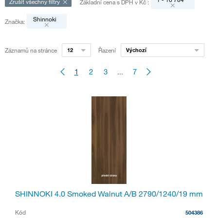
Zrušit všechny filtry
Základní cena s DPH v Kč
:
Shinnoki
Značka:
Záznamů na stránce
12
Řazení
Výchozí
1
2
3
...
7
SHINNOKI 4.0 Smoked Walnut A/B 2790/1240/19 mm
Kód
504386