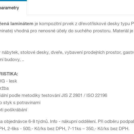
parametry
žená laminátem
je kompozitní prvek z dřevotřískové desky typu 
inate) vhodná pro nenosné účely do suchého prostoru. Materiál je v
 nábytek, stolové desky, dveře, vybavení prodejních prostor, gastro
ní budovy, ..
ISTIKA:
HG - lesk
držba
biální podle metodiky testování JIS Z 2801 / ISO 22196
o styk s potravinami
oti poškrábání
 na objednávce 6-8 týdnů. Info - nákupní oddělení. Při odběru podpa
H, 2-6ks - 500,- Kč/ks bez DPH, 7-11ks – 350,- Kč/ks bez DPH.