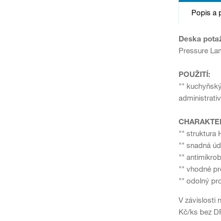
Popis a 
Deska pota
Pressure Lam
POUŽITÍ:
"" kuchyňský
administrativ
CHARAKTER
"" struktura 
"" snadná ú
"" antimikro
"" vhodné pr
"" odolný pr
V závislosti
Kč/ks bez DP