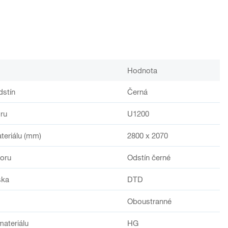
Hodnota
dstín
Černá
ru
U1200
teriálu (mm)
2800 x 2070
oru
Odstín černé
ska
DTD
Oboustranné
materiálu
HG