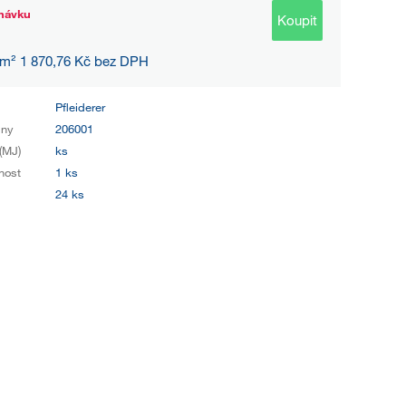
návku
Koupit
 m² 1 870,76 Kč bez DPH
Pfleiderer
iny
206001
(MJ)
ks
nost
1 ks
24 ks