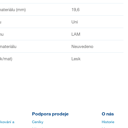
ateriálu (mm)
19,6
u
Uni
hu
LAM
materiálu
Neuvedeno
sk/mat)
Lesk
Podpora prodeje
O nás
 kování a
Ceníky
Historie