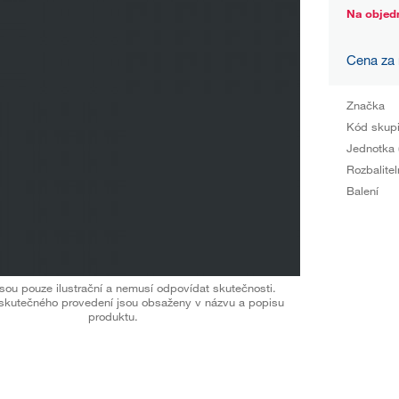
Na objed
Cena za
Značka
Kód skup
Jednotka 
Rozbalitel
Balení
sou pouze ilustrační a nemusí odpovídat skutečnosti.
skutečného provedení jsou obsaženy v názvu a popisu
produktu.