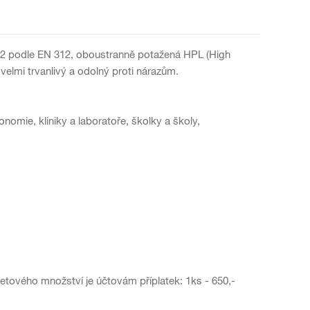
P2 podle EN 312, oboustranně potažená HPL (High
elmi trvanlivý a odolný proti nárazům.
nomie, kliniky a laboratoře, školky a školy,
letového množství je účtovám příplatek: 1ks - 650,-