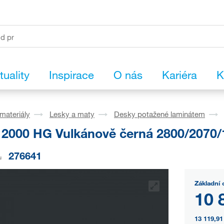
tuality
Inspirace
O nás
Kariéra
K
materiály
Lesky a maty
Desky potažené laminátem
2000 HG Vulkánově černá 2800/2070/
276641
u
Základní 
10 
13 119,91