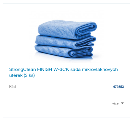
StrongClean FINISH W-3CK sada mikrovláknových
utěrek (3 ks)
Kód
479353
více