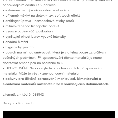
odpovídajícím odstínu a v perličce
• extrémně matný – nízká odrazivost světla
• příjemně měkký na dotek – tzv. soft touch effekt
• antifinger úprava - nezanechává otisky prstů
• mikroškrábance lze tepelně opravit
• vysoce odolný vůči poškrábaní
• vynikající plnost barev vysoké intenzity
• snadné čištění
• hygienický povrch
• povrch má mírnou směrovost, která je viditelná pouze za určitých
světelných podmínek. Při zpracovávání těchto materiálů je nutno
dodržovat směr šipek na ochranné fólii.
• UPOZORNĚNÍ: Nepopisujte fixou ochrannou fólii při zpracování
materiálu. Může to vést k znehodnocení materiálu.
•
pokyny pro čištění, zpracování, manipulaci, klimatizování a
skladování materiálů naleznete níže v souvisejících dokumentech.
alternatíva - kód č. 538542
Do vyprodání zásob !