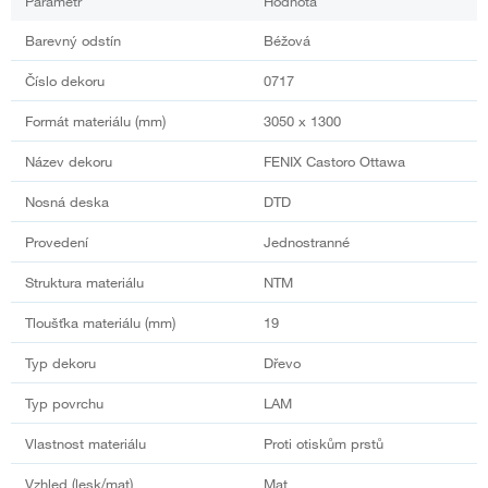
Parametr
Hodnota
Barevný odstín
Béžová
Číslo dekoru
0717
Formát materiálu (mm)
3050 x 1300
Název dekoru
FENIX Castoro Ottawa
Nosná deska
DTD
Provedení
Jednostranné
Struktura materiálu
NTM
Tloušťka materiálu (mm)
19
Typ dekoru
Dřevo
Typ povrchu
LAM
Vlastnost materiálu
Proti otiskům prstů
Vzhled (lesk/mat)
Mat