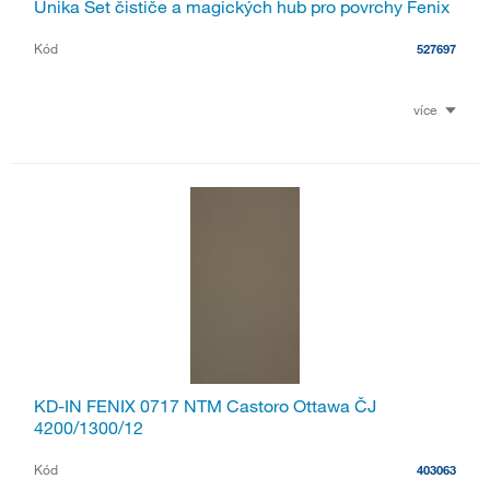
Unika Set čističe a magických hub pro povrchy Fenix
Kód
527697
více
KD-IN FENIX 0717 NTM Castoro Ottawa ČJ
4200/1300/12
Kód
403063