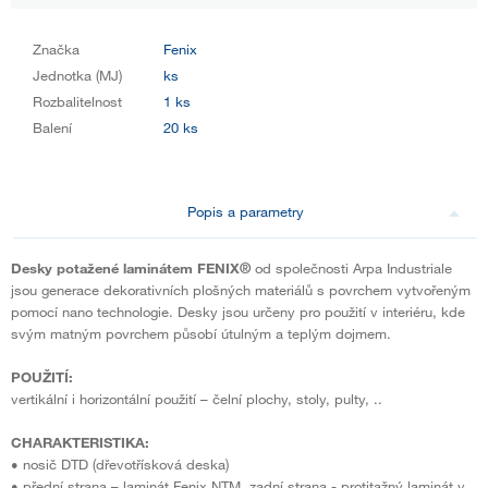
Značka
Fenix
Jednotka (MJ)
ks
Rozbalitelnost
1 ks
Balení
20 ks
Popis a parametry
Desky potažené laminátem FENIX®
od společnosti Arpa Industriale
jsou generace dekorativních plošných materiálů s povrchem vytvořeným
pomocí nano technologie. Desky jsou určeny pro použití v interiéru, kde
svým matným povrchem působí útulným a teplým dojmem.
POUŽITÍ:
vertikální i horizontální použití – čelní plochy, stoly, pulty, ..
CHARAKTERISTIKA:
• nosič DTD (dřevotřísková deska)
• přední strana – laminát Fenix NTM, zadní strana - protitažný laminát v