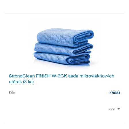
StrongClean FINISH W-3CK sada mikrovláknových
utěrek (3 ks)
Kód
479353
více