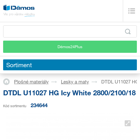
Démos24Plus
Sortiment
Plošné materiály
Lesky a maty
DTDL U11027 HG I
DTDL U11027 HG Icy White 2800/2100/18
234644
Kód sortimentu