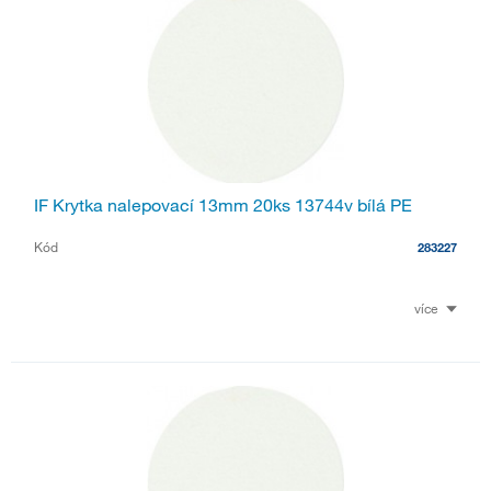
IF Krytka nalepovací 13mm 20ks 13744v bílá PE
Kód
283227
více