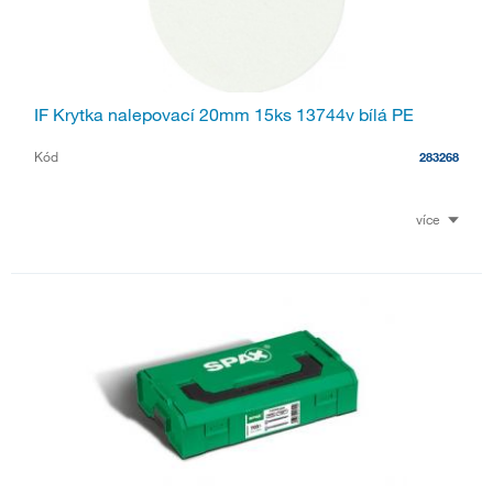
IF Krytka nalepovací 20mm 15ks 13744v bílá PE
Kód
283268
více