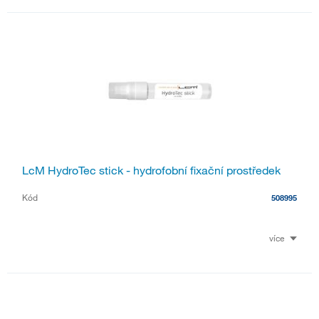
LcM HydroTec stick - hydrofobní fixační prostředek
Kód
508995
více