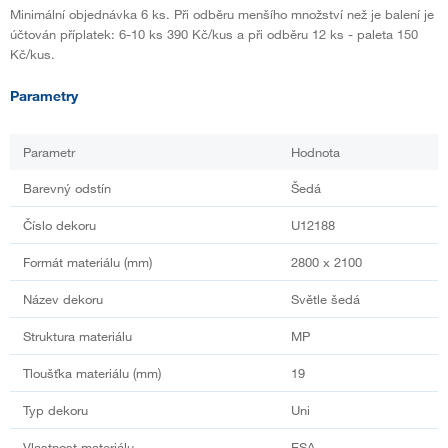
Minimální objednávka 6 ks. Při odběru menšího množství než je balení je
účtován příplatek: 6-10 ks 390 Kč/kus a při odběru 12 ks - paleta 150
Kč/kus.
Parametry
Parametr
Hodnota
Barevný odstín
Šedá
Číslo dekoru
U12188
Formát materiálu (mm)
2800 x 2100
Název dekoru
Světle šedá
Struktura materiálu
MP
Tloušťka materiálu (mm)
19
Typ dekoru
Uni
Vlastnost materiálu
ESA