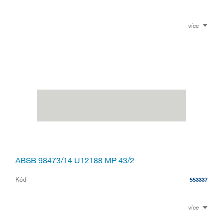
více
ABSB 98473/14 U12188 MP 43/2
Kód
553337
více