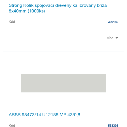
Strong Kolík spojovací dřevěný kalibrovaný bříza
8x40mm (1000ks)
Kód
396182
více
ABSB 98473/14 U12188 MP 43/0,8
Kód
553336