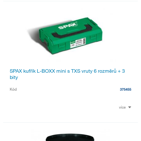
SPAX kufřík L-BOXX mini s TXS vruty 6 rozměrů + 3
bity
Kód
375455
více