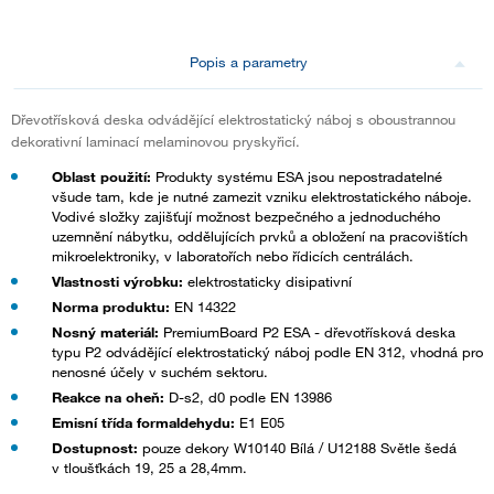
Popis a parametry
Dřevotřísková deska odvádějící elektrostatický náboj s oboustrannou
dekorativní laminací melaminovou pryskyřicí.
Oblast použití:
Produkty systému ESA jsou nepostradatelné
všude tam, kde je nutné zamezit vzniku elektrostatického náboje.
Vodivé složky zajišťují možnost bezpečného a jednoduchého
uzemnění nábytku, oddělujících prvků a obložení na pracovištích
mikroelektroniky, v laboratořích nebo řídicích centrálách.
Vlastnosti výrobku:
elektrostaticky disipativní
Norma produktu:
EN 14322
Nosný materiál:
PremiumBoard P2 ESA - dřevotřísková deska
typu P2 odvádějící elektrostatický náboj podle EN 312, vhodná pro
nenosné účely v suchém sektoru.
Reakce na oheň:
D-s2, d0 podle EN 13986
Emisní třída formaldehydu:
E1 E05
Dostupnost:
pouze dekory W10140 Bílá / U12188 Světle šedá
v tloušťkách 19, 25 a 28,4mm.